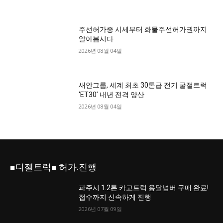
주선허가증 시세부터 화물주선허가권까지
알아봅시다
2026년 08월 04일
새안그룹, 세계 최초 30톤급 전기 굴절트럭
‘ET30’ 내년 전격 양산
2026년 08월 04일
■디젤트럭■ 허가.진행
파주시 1.2톤 카고트럭 용달넘버 구매 완료!
접수까지 신속하게 진행
2026년 07월 09일