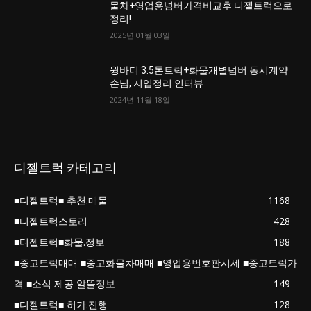
물차+영업용넘버가격비교후 디젤트럭으로
정리!
2025년 01월 03일
윙바디 3.5톤트럭+화물개별넘버 동시계약
손님, 지입정리 인터뷰
2024년 11월 18일
디젤트럭 카테고리
■디젤트럭■ 추천.매물
1168
■디젤트럭스토리
428
■디젤트럭■화물.정보
188
■중고트럭매매 ■중고화물차매매 ■영업용번호판시세 ■중고트럭가
격 ■소식 제공 알뜰정보
149
■디젤트럭■ 허가.진행
128