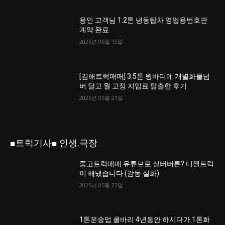
용인 고객님 1.2톤 냉동탑차 영업용번호판
계약 완료
2026년 06월 15일
[김해트럭매매] 3.5톤 윙바디에 개별화물넘
버 달고 월 고정 지입료 탈출한 후기
2026년 05월 21일
■트럭기사■ 인생.극장
중고트럭매매 유튜브로 실버버튼? 디젤트럭
이 해냈습니다 (감동 실화)
2025년 05월 23일
1톤운송업 콜바리 4년동안 하시다가 1톤화