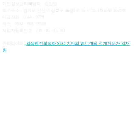
개인정보관리책임자 : 송민영
회사주소 : 경기도 안산시 상록구 해양3로 15 시그니처타워 2020호
대표전화 : 1644 - 9779
팩스 : 0504 - 065 - 7788
사업자등록번호 : 739 - 85 - 02383
카피라이터:
검색엔진최적화 SEO 기반의 웹브랜딩 설계전문가 김재
환
FOLLOW US