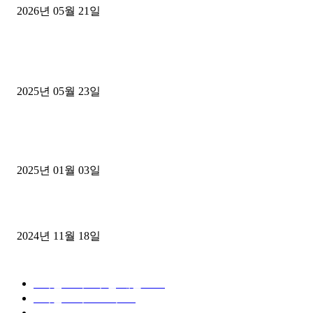
2026년 05월 21일
■트럭기사■ 인생.극장
중고트럭매매 유튜브로 실버버튼? 디젤트럭이 해냈습니다 (감동 실화
2025년 05월 23일
1톤운송업 콜바리 4년동안 하시다가 1톤화물차+영업용넘버가격비교
젤트럭으로 정리!
2025년 01월 03일
윙바디 3.5톤트럭+화물개별넘버 동시계약손님, 지입정리 인터뷰
2024년 11월 18일
디젤트럭 카테고리
■디젤트럭■ 추천.매물
1168
■디젤트럭스토리
428
■디젤트럭■화물.정보
188