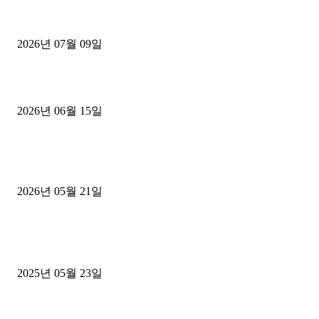
파주시 1.2톤 카고트럭 용달넘버 구매 완료! 접수까지 신속하게 진행
2026년 07월 09일
용인 고객님 1.2톤 냉동탑차 영업용번호판 계약 완료
2026년 06월 15일
[김해트럭매매] 3.5톤 윙바디에 개별화물넘버 달고 월 고정 지입료 
후기
2026년 05월 21일
■트럭기사■ 인생.극장
중고트럭매매 유튜브로 실버버튼? 디젤트럭이 해냈습니다 (감동 실화
2025년 05월 23일
1톤운송업 콜바리 4년동안 하시다가 1톤화물차+영업용넘버가격비교