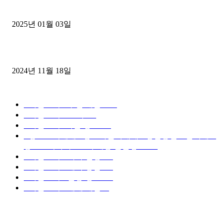
젤트럭으로 정리!
2025년 01월 03일
윙바디 3.5톤트럭+화물개별넘버 동시계약손님, 지입정리 인터뷰
2024년 11월 18일
디젤트럭 카테고리
■디젤트럭■ 추천.매물
1168
■디젤트럭스토리
428
■디젤트럭■화물.정보
188
■중고트럭매매 ■중고화물차매매 ■영업용번호판시세 ■
중고트럭가격 ■소식 제공 알뜰정보
149
■디젤트럭■ 허가.진행
128
■디젤트럭■ 계약.상담
126
■디젤트럭■ 운송.정보
121
■디젤트럭■ 매매.매입
69