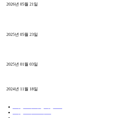
2026년 05월 21일
■트럭기사■ 인생.극장
중고트럭매매 유튜브로 실버버튼? 디젤트럭이 해냈습니다 (감동 실화
2025년 05월 23일
1톤운송업 콜바리 4년동안 하시다가 1톤화물차+영업용넘버가격비교
젤트럭으로 정리!
2025년 01월 03일
윙바디 3.5톤트럭+화물개별넘버 동시계약손님, 지입정리 인터뷰
2024년 11월 18일
디젤트럭 카테고리
■디젤트럭■ 추천.매물
1168
■디젤트럭스토리
428
■디젤트럭■화물.정보
188