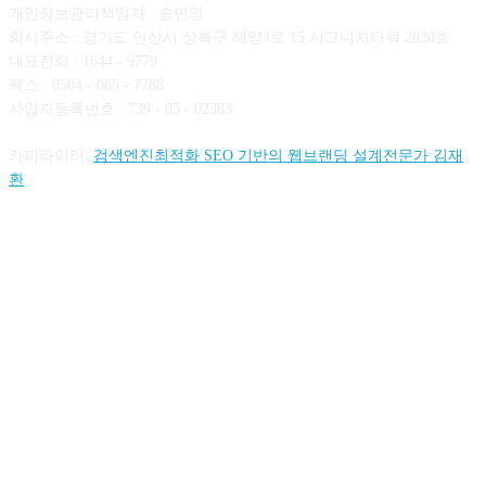
개인정보관리책임자 : 송민영
회사주소 : 경기도 안산시 상록구 해양3로 15 시그니처타워 2020호
대표전화 : 1644 - 9779
팩스 : 0504 - 065 - 7788
사업자등록번호 : 739 - 85 - 02383
카피라이터:
검색엔진최적화 SEO 기반의 웹브랜딩 설계전문가 김재
환
FOLLOW US