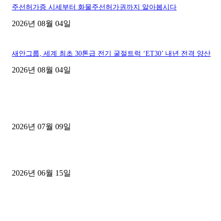
주선허가증 시세부터 화물주선허가권까지 알아봅시다
2026년 08월 04일
새안그룹, 세계 최초 30톤급 전기 굴절트럭 ‘ET30’ 내년 전격 양산
2026년 08월 04일
■디젤트럭■ 허가.진행
파주시 1.2톤 카고트럭 용달넘버 구매 완료! 접수까지 신속하게 진행
2026년 07월 09일
용인 고객님 1.2톤 냉동탑차 영업용번호판 계약 완료
2026년 06월 15일
[김해트럭매매] 3.5톤 윙바디에 개별화물넘버 달고 월 고정 지입료 
후기