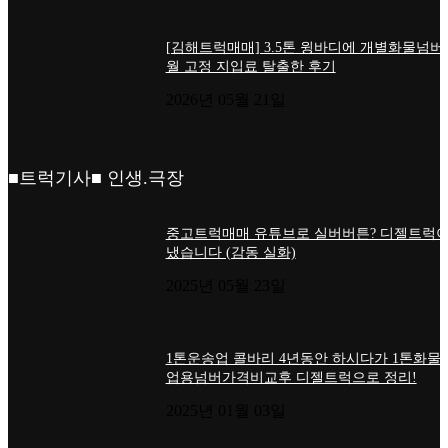
[김해트럭매매] 3.5톤 윙바디에 개별화물넘버
월 고정 지입료 탈출한 후기
2026년 05월 21일
■트럭기사■ 인생.극장
중고트럭매매 유튜브로 실버버튼? 디젤트럭이
냈습니다 (감동 실화)
2025년 05월 23일
1톤운송업 콜바리 4년동안 하시다가 1톤화물
업용넘버가격비교후 디젤트럭으로 정리!
2025년 01월 03일