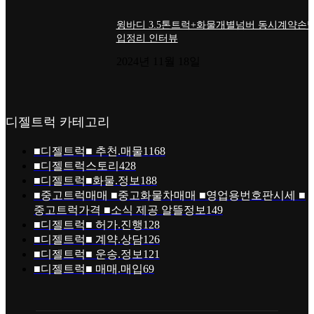
윙바디 3.5톤트럭+화물개별넘버 동시계약손님
입정리 인터뷰
2024년 11월 18일
디젤트럭 카테고리
■디젤트럭■ 추천.매물
1168
■디젤트럭스토리
428
■디젤트럭■화물.정보
188
■중고트럭매매 ■중고화물차매매 ■영업용번호판시세 ■
중고트럭가격 ■소식 제공 알뜰정보
149
■디젤트럭■ 허가.진행
128
■디젤트럭■ 계약.상담
126
■디젤트럭■ 운송.정보
121
■디젤트럭■ 매매.매입
69