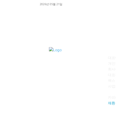
2026년 05월 21일
회
대표이
개인
회사
대표전
팩스 :
사업자
카피
재환