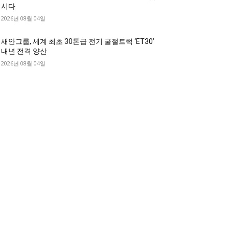
시다
2026년 08월 04일
새안그룹, 세계 최초 30톤급 전기 굴절트럭 ‘ET30’
내년 전격 양산
2026년 08월 04일
디젤트럭 카테고리
디젤트럭■ 추천.매물
1168
디젤트럭스토리
428
디젤트럭■화물.정보
188
중고트럭매매 ■중고화물차매매 ■영업용번호판시
 ■중고트럭가격 ■소식 제공 알뜰정보
149
디젤트럭■ 허가.진행
128
디젤트럭■ 계약.상담
126