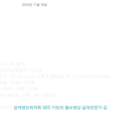
■
2024년 11월 18일
■
사소개
F
사 : 육 성 재
정보관리책임자 : 송민영
주소 : 경기도 안산시 상록구 해양3로 15 시그니처타워 2020호
화 : 1644 - 9779
 0504 - 065 - 7788
등록번호 : 739 - 85 - 02383
라이터:
검색엔진최적화 SEO 기반의 웹브랜딩 설계전문가 김