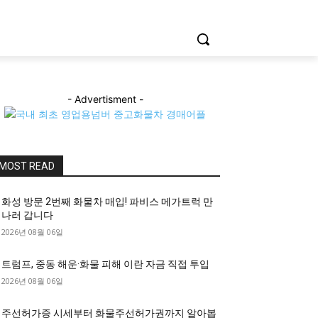
- Advertisment -
MOST READ
화성 방문 2번째 화물차 매입! 파비스 메가트럭 만
나러 갑니다
2026년 08월 06일
트럼프, 중동 해운·화물 피해 이란 자금 직접 투입
2026년 08월 06일
주선허가증 시세부터 화물주선허가권까지 알아봅