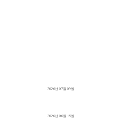
■디젤트럭■ 허가.진행
파주시 1.2톤 카고트럭 용달넘버 구매 완료! 접
지 신속하게 진행
2026년 07월 09일
용인 고객님 1.2톤 냉동탑차 영업용번호판 계약 
료
2026년 06월 15일
[김해트럭매매] 3.5톤 윙바디에 개별화물넘버 
월 고정 지입료 탈출한 후기