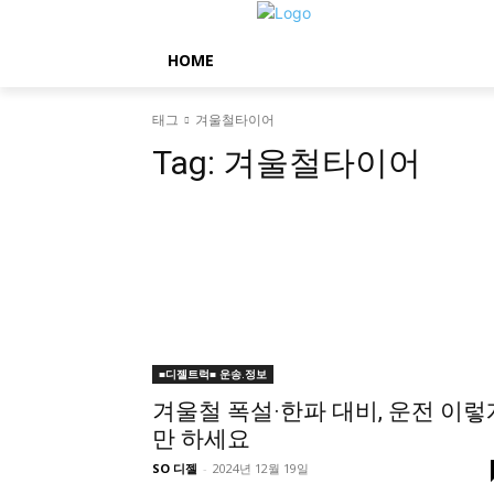
HOME
태그
겨울철타이어
Tag:
겨울철타이어
■디젤트럭■ 운송.정보
겨울철 폭설·한파 대비, 운전 이렇
만 하세요
SO 디젤
-
2024년 12월 19일