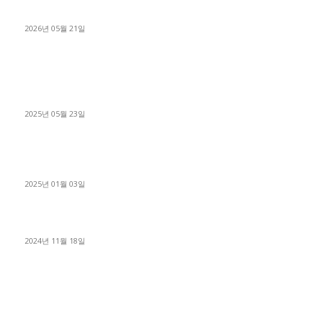
료 탈출한 후기
2026년 05월 21일
■트럭기사■ 인생.극장
중고트럭매매 유튜브로 실버버튼? 디젤트럭이 해냈습니다 (감동
실화)
2025년 05월 23일
1톤운송업 콜바리 4년동안 하시다가 1톤화물차+영업용넘버가
격비교후 디젤트럭으로 정리!
2025년 01월 03일
윙바디 3.5톤트럭+화물개별넘버 동시계약손님, 지입정리 인터뷰
2024년 11월 18일
디젤트럭 카테고리
■디젤트럭■ 추천.매물
1168