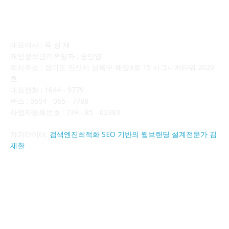
회사소개
대표이사 : 육 성 재
개인정보관리책임자 : 송민영
회사주소 : 경기도 안산시 상록구 해양3로 15 시그니처타워 2020
호
대표전화 : 1644 - 9779
팩스 : 0504 - 065 - 7788
사업자등록번호 : 739 - 85 - 02383
카피라이터:
검색엔진최적화 SEO 기반의 웹브랜딩 설계전문가 김
재환
FOLLOW US