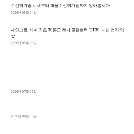
주선허가증 시세부터 화물주선허가권까지 알아봅시다
2026년 08월 04일
새안그룹, 세계 최초 30톤급 전기 굴절트럭 ‘ET30’ 내년 전격 양
산
2026년 08월 04일
■디젤트럭■ 허가.진행
파주시 1.2톤 카고트럭 용달넘버 구매 완료! 접수까지 신속하게
진행
2026년 07월 09일
용인 고객님 1.2톤 냉동탑차 영업용번호판 계약 완료
2026년 06월 15일
[김해트럭매매] 3.5톤 윙바디에 개별화물넘버 달고 월 고정 지입