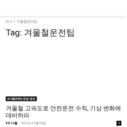
태그
겨울철운전팁
Tag:
겨울철운전팁
■디젤트럭■ 운송.정보
겨울철 고속도로 안전운전 수칙, 기상 변화에
대비하라
SO 디젤
-
2025년 01월 08일
0