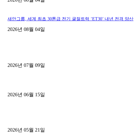
새안그룹, 세계 최초 30톤급 전기 굴절트럭 ‘ET30’ 내년 전격 양산
2026년 08월 04일
■디젤트럭■ 허가.진행
파주시 1.2톤 카고트럭 용달넘버 구매 완료! 접수까지 신속하게 진행
2026년 07월 09일
용인 고객님 1.2톤 냉동탑차 영업용번호판 계약 완료
2026년 06월 15일
[김해트럭매매] 3.5톤 윙바디에 개별화물넘버 달고 월 고정 지입료 
후기
2026년 05월 21일
■트럭기사■ 인생.극장