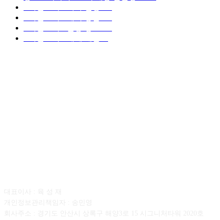
■디젤트럭■ 허가.진행
128
■디젤트럭■ 계약.상담
126
■디젤트럭■ 운송.정보
121
■디젤트럭■ 매매.매입
69
회사소개
대표이사 : 육 성 재
개인정보관리책임자 : 송민영
회사주소 : 경기도 안산시 상록구 해양3로 15 시그니처타워 2020호