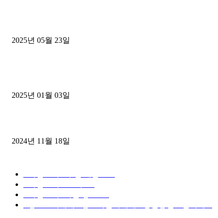
중고트럭매매 유튜브로 실버버튼? 디젤트럭이 해냈습니다 (감동 실화
2025년 05월 23일
1톤운송업 콜바리 4년동안 하시다가 1톤화물차+영업용넘버가격비교
젤트럭으로 정리!
2025년 01월 03일
윙바디 3.5톤트럭+화물개별넘버 동시계약손님, 지입정리 인터뷰
2024년 11월 18일
디젤트럭 카테고리
■디젤트럭■ 추천.매물
1168
■디젤트럭스토리
428
■디젤트럭■화물.정보
188
■중고트럭매매 ■중고화물차매매 ■영업용번호판시세 ■
중고트럭가격 ■소식 제공 알뜰정보
149