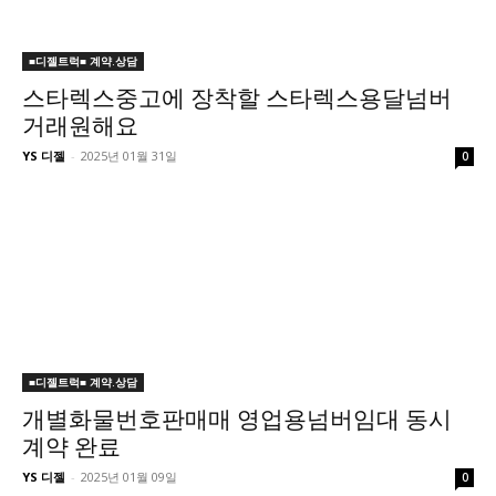
■디젤트럭■ 계약.상담
스타렉스중고에 장착할 스타렉스용달넘버
거래원해요
YS 디젤
-
2025년 01월 31일
0
■디젤트럭■ 계약.상담
개별화물번호판매매 영업용넘버임대 동시
계약 완료
YS 디젤
-
2025년 01월 09일
0