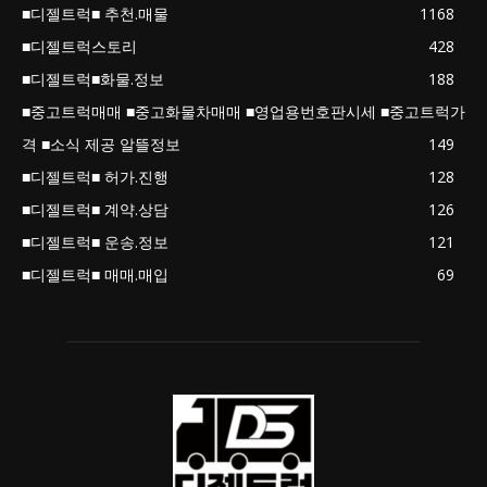
■디젤트럭■ 추천.매물
1168
■디젤트럭스토리
428
■디젤트럭■화물.정보
188
■중고트럭매매 ■중고화물차매매 ■영업용번호판시세 ■중고트럭가
격 ■소식 제공 알뜰정보
149
■디젤트럭■ 허가.진행
128
■디젤트럭■ 계약.상담
126
■디젤트럭■ 운송.정보
121
■디젤트럭■ 매매.매입
69