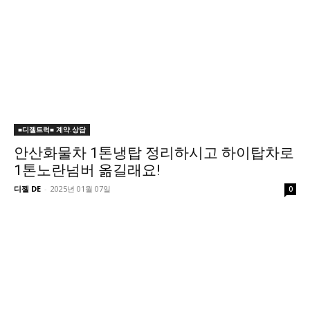
■디젤트럭■ 계약.상담
안산화물차 1톤냉탑 정리하시고 하이탑차로
1톤노란넘버 옮길래요!
디젤 DE
-
2025년 01월 07일
0