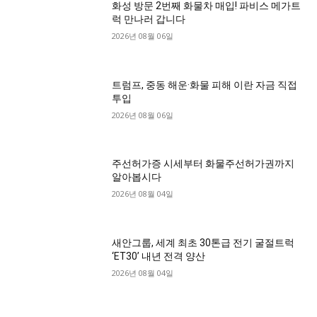
화성 방문 2번째 화물차 매입! 파비스 메가트
럭 만나러 갑니다
2026년 08월 06일
트럼프, 중동 해운·화물 피해 이란 자금 직접
투입
2026년 08월 06일
주선허가증 시세부터 화물주선허가권까지
알아봅시다
2026년 08월 04일
새안그룹, 세계 최초 30톤급 전기 굴절트럭
‘ET30’ 내년 전격 양산
2026년 08월 04일