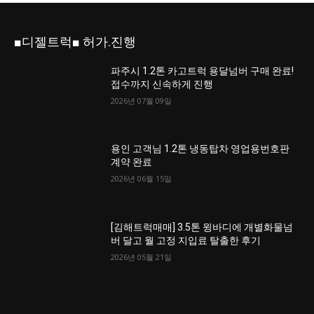
■디젤트럭■ 허가.진행
파주시 1.2톤 카고트럭 용달넘버 구매 완료!
접수까지 신속하게 진행
2026년 07월 09일
용인 고객님 1.2톤 냉동탑차 영업용번호판
계약 완료
2026년 06월 15일
[김해트럭매매] 3.5톤 윙바디에 개별화물넘
버 달고 월 고정 지입료 탈출한 후기
2026년 05월 21일