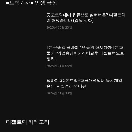
■트럭기사■ 인생.극장
중고트럭매매 유튜브로 실버버튼? 디젤트럭
이 해냈습니다 (감동 실화)
2025년 05월 23일
1톤운송업 콜바리 4년동안 하시다가 1톤화
물차+영업용넘버가격비교후 디젤트럭으로
정리!
2025년 01월 03일
윙바디 3.5톤트럭+화물개별넘버 동시계약
손님, 지입정리 인터뷰
2024년 11월 18일
디젤트럭 카테고리