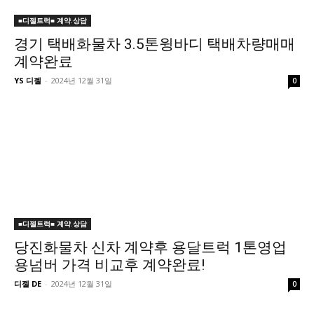
■디젤트럭■ 계약.상담
경기 택배화물차 3.5톤윙바디 택배차량매매
계약완료
YS 디젤
-
2024년 12월 31일
0
■디젤트럭■ 계약.상담
당진화물차 신차 계약후 용달트럭 1톤영업
용넘버 가격 비교후 계약완료!
디젤 DE
-
2024년 12월 31일
0