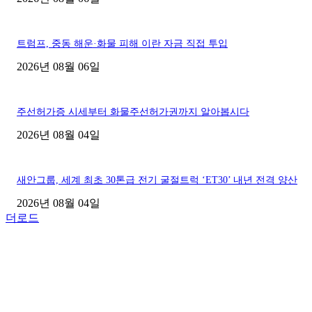
트럼프, 중동 해운·화물 피해 이란 자금 직접 투입
2026년 08월 06일
주선허가증 시세부터 화물주선허가권까지 알아봅시다
2026년 08월 04일
새안그룹, 세계 최초 30톤급 전기 굴절트럭 ‘ET30’ 내년 전격 양산
2026년 08월 04일
더로드
■디젤트럭■ 허가.진행
파주시 1.2톤 카고트럭 용달넘버 구매 완료! 접수까지 신속하게 진행