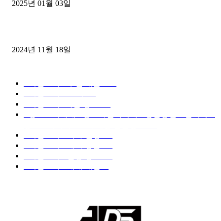
2025년 01월 03일
윙바디 3.5톤트럭+화물개별넘버 동시계약손님, 지입정리 인터뷰
2024년 11월 18일
디젤트럭 카테고리
■디젤트럭■ 추천.매물
1168
■디젤트럭스토리
428
■디젤트럭■화물.정보
188
■중고트럭매매 ■중고화물차매매 ■영업용번호판시세 ■
중고트럭가격 ■소식 제공 알뜰정보
149
■디젤트럭■ 허가.진행
128
■디젤트럭■ 계약.상담
126
■디젤트럭■ 운송.정보
121
■디젤트럭■ 매매.매입
69