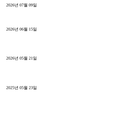
2026년 07월 09일
용인 고객님 1.2톤 냉동탑차 영업용번호판 계약 완료
2026년 06월 15일
[김해트럭매매] 3.5톤 윙바디에 개별화물넘버 달고 월 고정 지입료 
후기
2026년 05월 21일
■트럭기사■ 인생.극장
중고트럭매매 유튜브로 실버버튼? 디젤트럭이 해냈습니다 (감동 실화
2025년 05월 23일
1톤운송업 콜바리 4년동안 하시다가 1톤화물차+영업용넘버가격비교
젤트럭으로 정리!