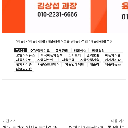
#테슬라 #테슬라리콜 #테슬라원격호출 #테슬라무죄 #테슬라리콜무죄
TAGS
OTA업데이트
규제완화
리콜이슈
리콜철회
모빌리티뉴스
미국자동차정책
스마트카
원격호출
자동차리콜
자동차안전
자동차트렌드
자율주행
자율주행기술
전기차시장
전기차이슈
차량소프트웨어
차량업데이트
테슬라
테슬라뉴스
테슬라이슈
이전 기사
다음 기사
현대 트라고 엑시언트가격 18
현대 메가트럭매매 5톤 윙바디