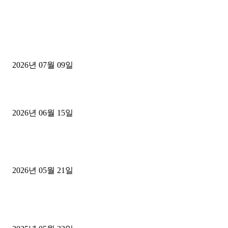
■디젤트럭■ 허가.진행
파주시 1.2톤 카고트럭 용달넘버 구매 완료! 접수까지 신속하게 진행
2026년 07월 09일
용인 고객님 1.2톤 냉동탑차 영업용번호판 계약 완료
2026년 06월 15일
[김해트럭매매] 3.5톤 윙바디에 개별화물넘버 달고 월 고정 지입료 
후기
2026년 05월 21일
■트럭기사■ 인생.극장
중고트럭매매 유튜브로 실버버튼? 디젤트럭이 해냈습니다 (감동 실화