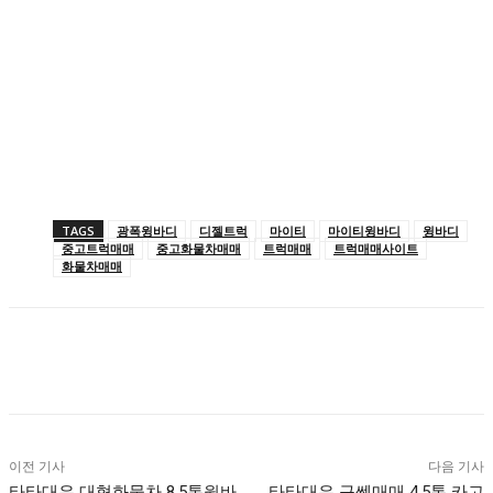
TAGS
광폭윙바디
디젤트럭
마이티
마이티윙바디
윙바디
중고트럭매매
중고화물차매매
트럭매매
트럭매매사이트
화물차매매
이전 기사
다음 기사
타타대우 대형화물차 8.5톤윙바
타타대우 구쎈매매 4.5톤 카고