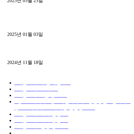
2025년 05월 23일
1톤운송업 콜바리 4년동안 하시다가 1톤화물차+영업용넘버가격비교
젤트럭으로 정리!
2025년 01월 03일
윙바디 3.5톤트럭+화물개별넘버 동시계약손님, 지입정리 인터뷰
2024년 11월 18일
디젤트럭 카테고리
■디젤트럭■ 추천.매물
1168
■디젤트럭스토리
428
■디젤트럭■화물.정보
188
■중고트럭매매 ■중고화물차매매 ■영업용번호판시세 ■
중고트럭가격 ■소식 제공 알뜰정보
149
■디젤트럭■ 허가.진행
128
■디젤트럭■ 계약.상담
126
■디젤트럭■ 운송.정보
121
■디젤트럭■ 매매.매입
69