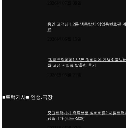
2026년 07월 09일
용인 고객님 1.2톤 냉동탑차 영업용번호판 계
료
2026년 06월 15일
[김해트럭매매] 3.5톤 윙바디에 개별화물넘버
월 고정 지입료 탈출한 후기
2026년 05월 21일
■트럭기사■ 인생.극장
중고트럭매매 유튜브로 실버버튼? 디젤트럭이
냈습니다 (감동 실화)
2025년 05월 23일