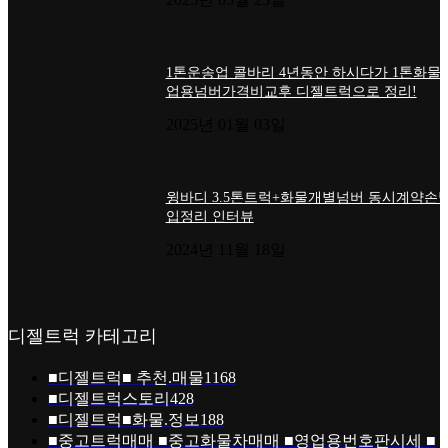
1톤운송업 콜바리 4년동안 하시다가 1톤화물
업용넘버가격비교후 디젤트럭으로 정리!
2025년 01월 03일
윙바디 3.5톤트럭+화물개별넘버 동시계약손님
입정리 인터뷰
2024년 11월 18일
디젤트럭 카테고리
■디젤트럭■ 추천.매물
1168
■디젤트럭스토리
428
■디젤트럭■화물.정보
188
■중고트럭매매 ■중고화물차매매 ■영업용번호판시세 ■