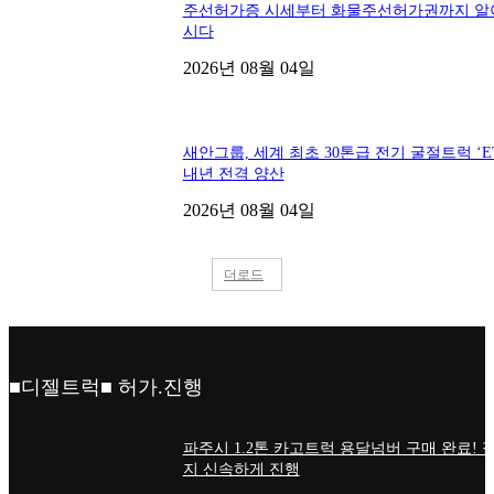
주선허가증 시세부터 화물주선허가권까지 알
시다
2026년 08월 04일
새안그룹, 세계 최초 30톤급 전기 굴절트럭 ‘ET
내년 전격 양산
2026년 08월 04일
더로드
■디젤트럭■ 허가.진행
파주시 1.2톤 카고트럭 용달넘버 구매 완료! 
지 신속하게 진행