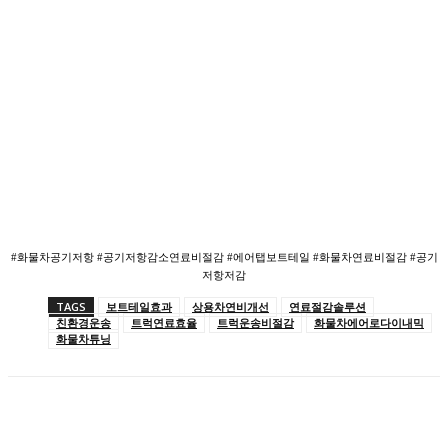
#화물차공기저항 #공기저항감소연료비절감 #에어탭보트테일 #화물차연료비절감 #공기
저항저감
TAGS
보트테일효과
상용차연비개선
연료절감솔루션
친환경운송
트럭연료효율
트럭운송비절감
화물차에어로다이내믹
화물차튜닝