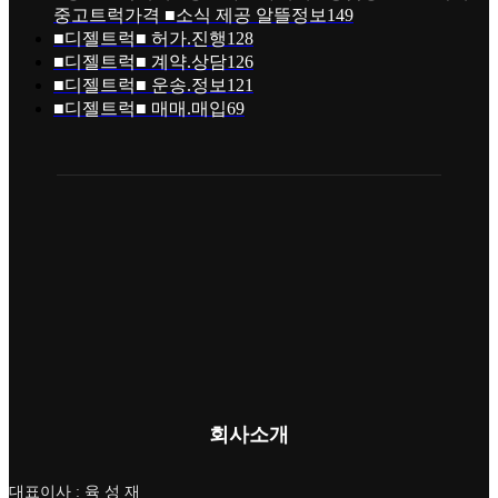
중고트럭가격 ■소식 제공 알뜰정보
149
■디젤트럭■ 허가.진행
128
■디젤트럭■ 계약.상담
126
■디젤트럭■ 운송.정보
121
■디젤트럭■ 매매.매입
69
회사소개
대표이사 : 육 성 재