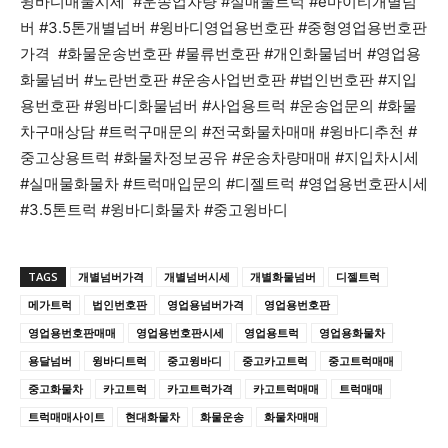
윙바디매물시세 #운송업차량 #실매물트럭 #e마이티개별넘
버 #3.5톤개별넘버 #윙바디영업용번호판 #중형영업용번호판
가격 #화물운송번호판 #물류번호판 #개인화물넘버 #영업용
화물넘버 #노란번호판 #운송사업번호판 #법인번호판 #지입
용번호판 #윙바디화물넘버 #사업용트럭 #운송업문의 #화물
차구매상담 #트럭구매문의 #전국화물차매매 #윙바디추천 #
중고상용트럭 #화물차정보공유 #운송차량매매 #지입차시세
#실매물화물차 #트럭매입문의 #디젤트럭 #영업용번호판시세
#3.5톤트럭 #윙바디화물차 #중고윙바디
TAGS
개별넘버가격
개별넘버시세
개별화물넘버
디젤트럭
메가트럭
법인번호판
영업용넘버가격
영업용번호판
영업용번호판매매
영업용번호판시세
영업용트럭
영업용화물차
용달넘버
윙바디트럭
중고윙바디
중고카고트럭
중고트럭매매
중고화물차
카고트럭
카고트럭가격
카고트럭매매
트럭매매
트럭매매사이트
현대화물차
화물운송
화물차매매