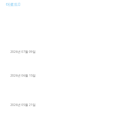
더로드
■디젤트럭■ 허가.진행
파주시 1.2톤 카고트럭 용달넘버 구매 완료! 접수까지 신속하게
진행
2026년 07월 09일
용인 고객님 1.2톤 냉동탑차 영업용번호판 계약 완료
2026년 06월 15일
[김해트럭매매] 3.5톤 윙바디에 개별화물넘버 달고 월 고정 지입
료 탈출한 후기
2026년 05월 21일
■트럭기사■ 인생.극장
중고트럭매매 유튜브로 실버버튼? 디젤트럭이 해냈습니다 (감동