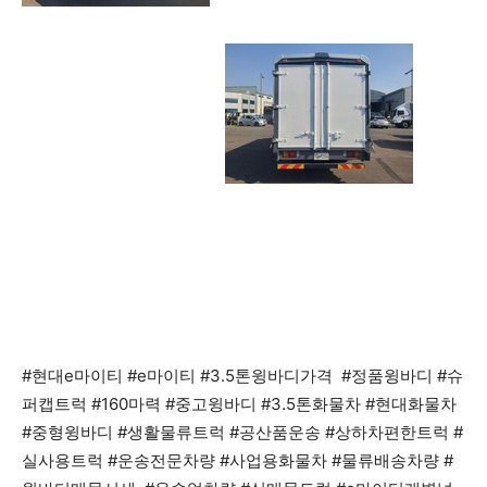
#현대e마이티 #e마이티 #3.5톤윙바디가격 #정품윙바디 #슈
퍼캡트럭 #160마력 #중고윙바디 #3.5톤화물차 #현대화물차
#중형윙바디 #생활물류트럭 #공산품운송 #상하차편한트럭 #
실사용트럭 #운송전문차량 #사업용화물차 #물류배송차량 #