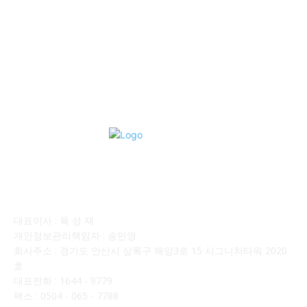
■디젤트럭■ 계약.상담
126
■디젤트럭■ 운송.정보
121
■디젤트럭■ 매매.매입
69
회사소개
대표이사 : 육 성 재
개인정보관리책임자 : 송민영
회사주소 : 경기도 안산시 상록구 해양3로 15 시그니처타워 2020
호
대표전화 : 1644 - 9779
팩스 : 0504 - 065 - 7788