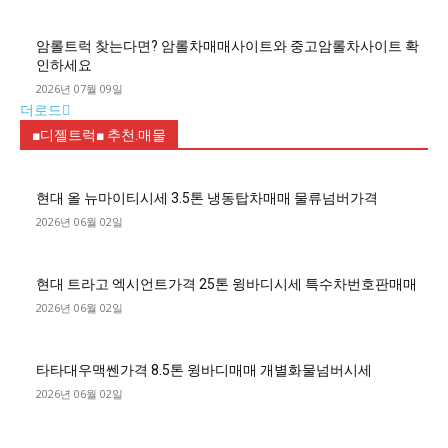
암롤트럭 찾는다면? 암롤차매매사이트와 중고암롤차사이트 확
인하세요
2026년 07월 09일
더로드
■디젤트럭■ 추천.매물
현대 올 뉴마이티시세 3.5톤 냉동탑차매매 물류넘버가격
2026년 06월 02일
현대 트라고 엑시언트가격 25톤 윙바디시세 특수차번호판매매
2026년 06월 02일
타타대우맥쎈가격 8.5톤 윙바디매매 개별화물넘버시세
2026년 06월 02일