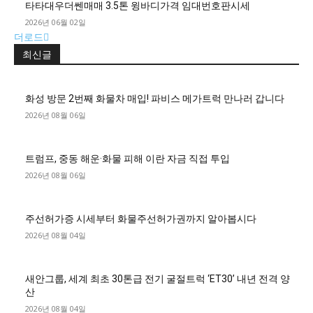
타타대우더쎈매매 3.5톤 윙바디가격 임대번호판시세
2026년 06월 02일
더로드
최신글
화성 방문 2번째 화물차 매입! 파비스 메가트럭 만나러 갑니다
2026년 08월 06일
트럼프, 중동 해운·화물 피해 이란 자금 직접 투입
2026년 08월 06일
주선허가증 시세부터 화물주선허가권까지 알아봅시다
2026년 08월 04일
새안그룹, 세계 최초 30톤급 전기 굴절트럭 ‘ET30’ 내년 전격 양
산
2026년 08월 04일