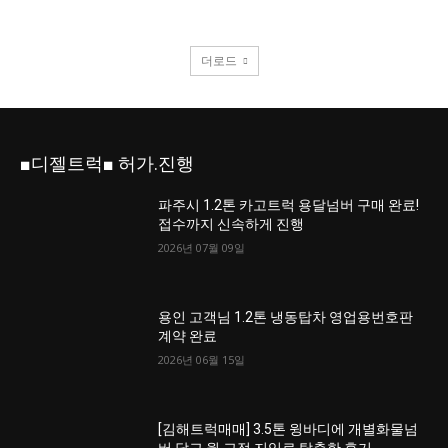
더로드
■디젤트럭■ 허가.진행
파주시 1.2톤 카고트럭 용달넘버 구매 완료!
접수까지 신속하게 진행
2026년 07월 09일
용인 고객님 1.2톤 냉동탑차 영업용번호판
계약 완료
2026년 06월 15일
[김해트럭매매] 3.5톤 윙바디에 개별화물넘
버 달고 월 고정 지입료 탈출한 후기