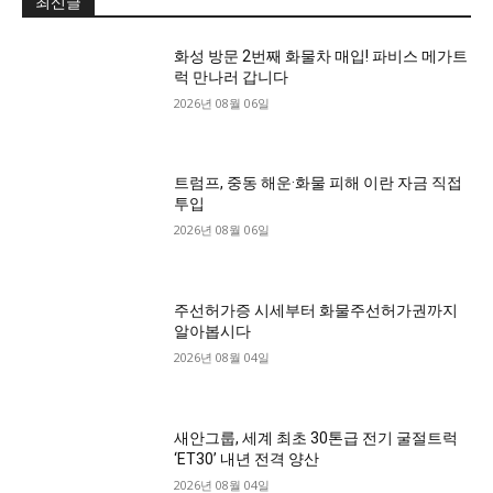
최신글
화성 방문 2번째 화물차 매입! 파비스 메가트
럭 만나러 갑니다
2026년 08월 06일
트럼프, 중동 해운·화물 피해 이란 자금 직접
투입
2026년 08월 06일
주선허가증 시세부터 화물주선허가권까지
알아봅시다
2026년 08월 04일
새안그룹, 세계 최초 30톤급 전기 굴절트럭
‘ET30’ 내년 전격 양산
2026년 08월 04일