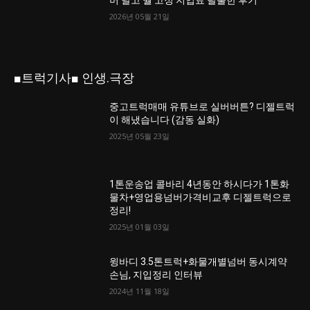
2026년 05월 21일
■트럭기사■ 인생.극장
중고트럭매매 유튜브로 실버버튼? 디젤트럭
이 해냈습니다 (감동 실화)
2025년 05월 23일
1톤운송업 콜바리 4년동안 하시다가 1톤화
물차+영업용넘버가격비교후 디젤트럭으로
정리!
2025년 01월 03일
윙바디 3.5톤트럭+화물개별넘버 동시계약
손님, 지입정리 인터뷰
2024년 11월 18일