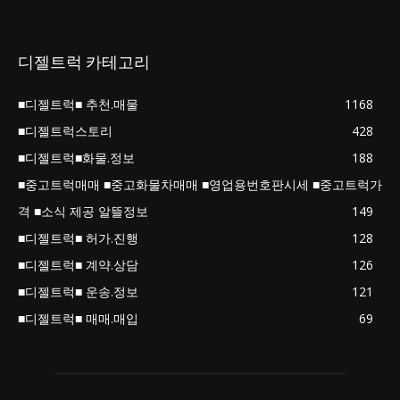
디젤트럭 카테고리
■디젤트럭■ 추천.매물
1168
■디젤트럭스토리
428
■디젤트럭■화물.정보
188
■중고트럭매매 ■중고화물차매매 ■영업용번호판시세 ■중고트럭가
격 ■소식 제공 알뜰정보
149
■디젤트럭■ 허가.진행
128
■디젤트럭■ 계약.상담
126
■디젤트럭■ 운송.정보
121
■디젤트럭■ 매매.매입
69