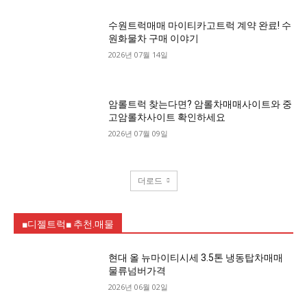
수원트럭매매 마이티카고트럭 계약 완료! 수
원화물차 구매 이야기
2026년 07월 14일
암롤트럭 찾는다면? 암롤차매매사이트와 중
고암롤차사이트 확인하세요
2026년 07월 09일
더로드
■디젤트럭■ 추천.매물
현대 올 뉴마이티시세 3.5톤 냉동탑차매매
물류넘버가격
2026년 06월 02일