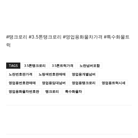
#탱크로리 #3.5톤탱크로리 #영업용화물차가격 #특수화물트
럭
TAGS
3.5톤탱크로리
3.5톤트럭가격
노란넘버포함
노란번호판가격
노랑색번호판매매
영업용개별넘버
영업용번호판매매
영업용임대넘버
영업용탱크로리
영업용트럭시세
영업용화물차번호판
탱크로리
특수화물차