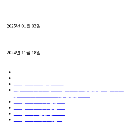
1톤운송업 콜바리 4년동안 하시다가 1톤화물차+영업용넘버가격비교
젤트럭으로 정리!
2025년 01월 03일
윙바디 3.5톤트럭+화물개별넘버 동시계약손님, 지입정리 인터뷰
2024년 11월 18일
디젤트럭 카테고리
■디젤트럭■ 추천.매물
1168
■디젤트럭스토리
428
■디젤트럭■화물.정보
188
■중고트럭매매 ■중고화물차매매 ■영업용번호판시세 ■
중고트럭가격 ■소식 제공 알뜰정보
149
■디젤트럭■ 허가.진행
128
■디젤트럭■ 계약.상담
126
■디젤트럭■ 운송.정보
121
■디젤트럭■ 매매.매입
69