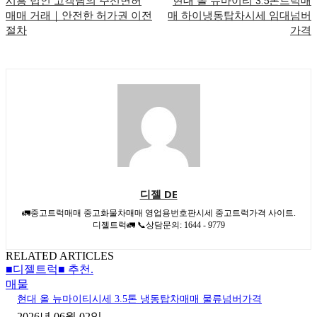
시흥 법인 고객님의 주선면허
현대 올 뉴마이티 3.5톤트럭매
매매 거래｜안전한 허가권 이전
매 하이냉동탑차시세 임대넘버
절차
가격
디젤 DE
🚛중고트럭매매 중고화물차매매 영업용번호판시세 중고트럭가격 사이트.
디젤트럭🚛 📞상담문의: 1644 - 9779
RELATED ARTICLES
■디젤트럭■ 추천.
매물
현대 올 뉴마이티시세 3.5톤 냉동탑차매매 물류넘버가격
2026년 06월 02일