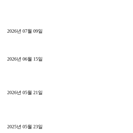
■디젤트럭■ 허가.진행
파주시 1.2톤 카고트럭 용달넘버 구매 완료! 접수까지 신속하게 진행
2026년 07월 09일
용인 고객님 1.2톤 냉동탑차 영업용번호판 계약 완료
2026년 06월 15일
[김해트럭매매] 3.5톤 윙바디에 개별화물넘버 달고 월 고정 지입료 
후기
2026년 05월 21일
■트럭기사■ 인생.극장
중고트럭매매 유튜브로 실버버튼? 디젤트럭이 해냈습니다 (감동 실화
2025년 05월 23일