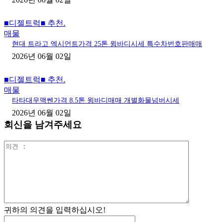
■디젤트럭■ 추천.
매물
현대 트라고 엑시언트가격 25톤 윙바디시세 특수차번호판매매
2026년 06월 02일
■디젤트럭■ 추천.
매물
타타대우맥쎈가격 8.5톤 윙바디매매 개별화물넘버시세
2026년 06월 02일
회신을 남겨주세요
의
견
:
귀하의 의견을 입력하십시오!
이