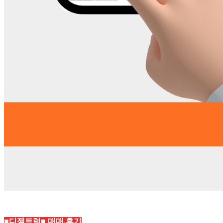
■디젤트럭■ 매매.후기