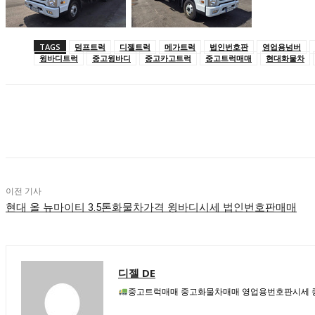
TAGS
덤프트럭
디젤트럭
메가트럭
법인번호판
영업용넘버
윙바디트럭
중고윙바디
중고카고트럭
중고트럭매매
현대화물차
공유하다
이전 기사
현대 올 뉴마이티 3.5톤화물차가격 윙바디시세 법인번호판매매
디젤 DE
중고트럭매매 중고화물차매매 영업용번호판시세 중