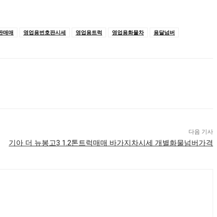
판매매
영업용번호판시세
영업용트럭
영업용화물차
용달넘버
다음 기사
기아 더 뉴봉고3 1.2톤트럭매매 바가지차시세 개별화물넘버가격