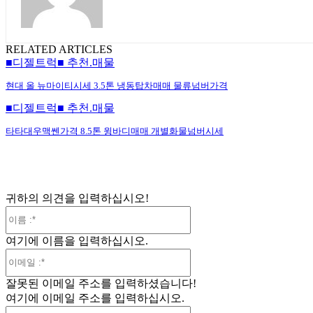
RELATED ARTICLES
■디젤트럭■ 추천.매물
현대 올 뉴마이티시세 3.5톤 냉동탑차매매 물류넘버가격
■디젤트럭■ 추천.매물
타타대우맥쎈가격 8.5톤 윙바디매매 개별화물넘버시세
귀하의 의견을 입력하십시오!
이
름
여기에 이름을 입력하십시오.
:*
이
메
잘못된 이메일 주소를 입력하셨습니다!
일
여기에 이메일 주소를 입력하십시오.
:*
웹