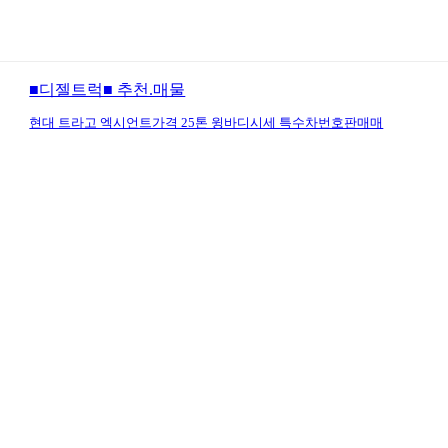
■디젤트럭■ 추천.매물
현대 트라고 엑시언트가격 25톤 윙바디시세 특수차번호판매매