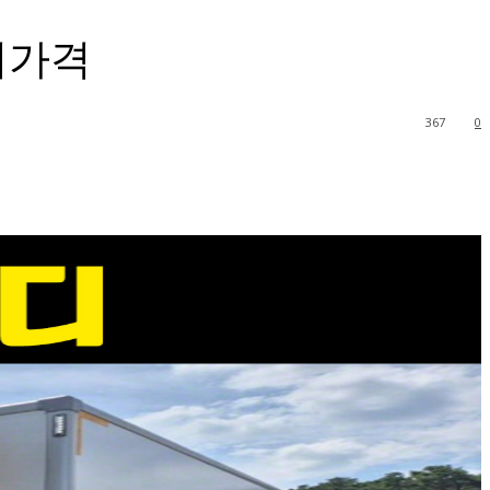
버가격
367
0