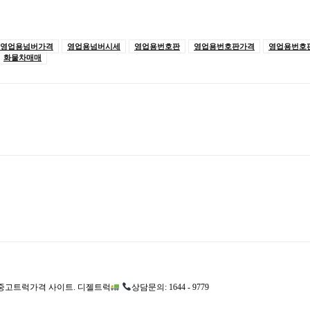
영업용넘버가격
영업용넘버시세
영업용번호판
영업용번호판가격
영업용번호
화물차매매
고트럭가격 사이트. 디젤트럭
상담문의: 1644 - 9779