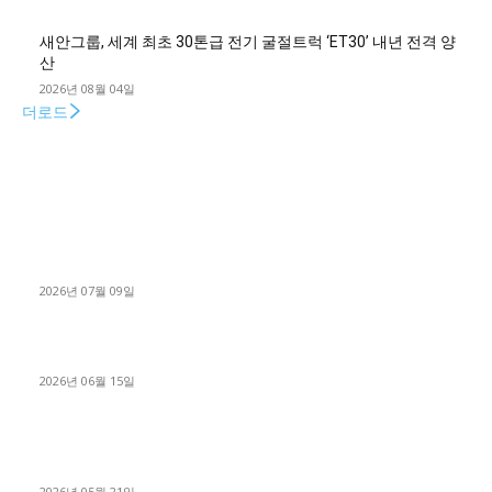
새안그룹, 세계 최초 30톤급 전기 굴절트럭 ‘ET30’ 내년 전격 양
산
2026년 08월 04일
더로드
■디젤트럭■ 허가.진행
파주시 1.2톤 카고트럭 용달넘버 구매 완료! 접수까지 신속하게
진행
2026년 07월 09일
용인 고객님 1.2톤 냉동탑차 영업용번호판 계약 완료
2026년 06월 15일
[김해트럭매매] 3.5톤 윙바디에 개별화물넘버 달고 월 고정 지입
료 탈출한 후기
2026년 05월 21일