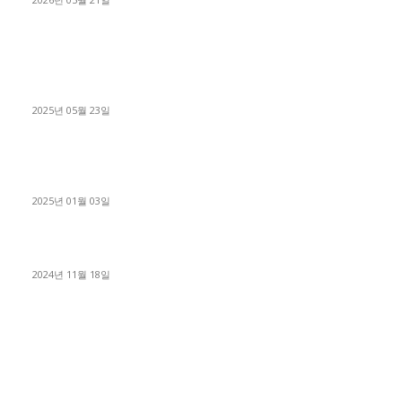
■트럭기사■ 인생.극장
중고트럭매매 유튜브로 실버버튼? 디젤트럭이 해냈습니다 (감동
실화)
2025년 05월 23일
1톤운송업 콜바리 4년동안 하시다가 1톤화물차+영업용넘버가
격비교후 디젤트럭으로 정리!
2025년 01월 03일
윙바디 3.5톤트럭+화물개별넘버 동시계약손님, 지입정리 인터뷰
2024년 11월 18일
디젤트럭 카테고리
■디젤트럭■ 추천.매물
1168
■디젤트럭스토리
428
■디젤트럭■화물.정보
188