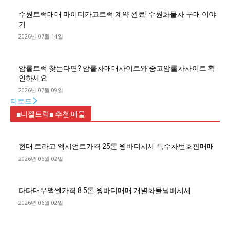
수원트럭매매 마이티카고트럭 계약 완료! 수원화물차 구매 이야
기
2026년 07월 14일
암롤트럭 찾는다면? 암롤차매매사이트와 중고암롤차사이트 확
인하세요
2026년 07월 09일
더로드
■디젤트럭■ 추천.매물
현대 트라고 엑시언트가격 25톤 윙바디시세 특수차번호판매매
2026년 06월 02일
타타대우맥쎈가격 8.5톤 윙바디매매 개별화물넘버시세
2026년 06월 02일