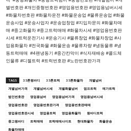
별번호판 #개인중형번호판 #영업용번호판 #영업용넘버시세
#화물차번호판 #화물차운전 #화물운송업 #물류운송업 #화물
운송사업 #운송사업자 #운송업창업 #지입차문의 #화물차매
매 #중고화물차 #중고트럭매매 #화물차시세 #영업용번호판
시세 #트럭운전기사 #운송기사 #물류창업 #화물차창업 #사
업용화물차 #전국화물 #화물운송 #물류차량 #냉동물류 #냉
동트럭매매 #4팬냉동기 #중간칸막이 #식자재배송 #콜드체
인물류 #디젤트럭 #트럭번호판 #노란번호판가격
TAGS
3.5톤윙바디
3.5톤트럭
3.5톤화물차
개별넘버
개별넘버가격
개별넘버시세
개별화물넘버
덤프트럭
메가트럭
법인번호판
영업용넘버
영업용넘버가격
영업용넘버시세
영업용번호판
영업용번호판가격
영업용번호판매매
영업용번호판시세
영업용트럭
영업용화물차
윙바디트럭
중고윙바디
트럭매매
트럭매매사이트
현대화물차
화물운송
화물차매매