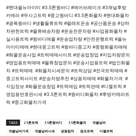
#현대올뉴마이티 #3.5톤윙바디 #에어브레이크 #3채널후방
카메라 #무사고트럭 #중고윙바디 #3.5톤화물차 #현대화물차
#광폭윙바디 #생활물류트럭 #팔레트운송 #공산품운송 #상하
차편한트럭 #물류배송차량 #운송전문차량 #사업용화물차 #
실사용트럭 #윙바디매물 #운송업차량 #안전운행트럭 #올뉴
마이티매매 #현대중고트럭 #윙바디중고차 #중형화물차매매
#화물운송사업 #트럭매매사이트 #운송업창업 #지입차량문의
#영업용트럭매매 #물류창업문의 #운송사업용트럭 #법인화물
차 #트럭매매 #화물차시세문의 #트럭상담 #전국트럭매매 #
중고트럭사이트 #운송차량추천 #상용차매매 #화물차가격 #
지입정보 #화물운송창업 #트럭매입 #트럭판매 #디젤트럭 #
영업용번호판시세 #3.5톤트럭 #윙바디화물차 #후방카메라트
럭 #중고화물차가격
TAGS
2.5톤트럭
3.5톤윙바디
3.5톤화물차
개별넘버
개별넘버가격
개별넘버시세
냉동탑차
덤프트럭
디젤트럭