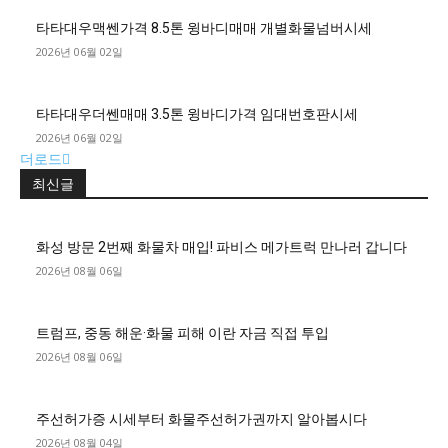
타타대우맥쎈가격 8.5톤 윙바디매매 개별화물넘버시세
2026년 06월 02일
타타대우더쎈매매 3.5톤 윙바디가격 임대번호판시세
2026년 06월 02일
더로드
최신글
화성 방문 2번째 화물차 매입! 파비스 메가트럭 만나러 갑니다
2026년 08월 06일
트럼프, 중동 해운·화물 피해 이란 자금 직접 투입
2026년 08월 06일
주선허가증 시세부터 화물주선허가권까지 알아봅시다
2026년 08월 04일