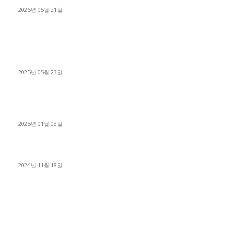
2026년 05월 21일
■트럭기사■ 인생.극장
중고트럭매매 유튜브로 실버버튼? 디젤트럭이 해냈습니다 (감동
실화)
2025년 05월 23일
1톤운송업 콜바리 4년동안 하시다가 1톤화물차+영업용넘버가
격비교후 디젤트럭으로 정리!
2025년 01월 03일
윙바디 3.5톤트럭+화물개별넘버 동시계약손님, 지입정리 인터뷰
2024년 11월 18일
디젤트럭 카테고리
■디젤트럭■ 추천.매물
1168
■디젤트럭스토리
428