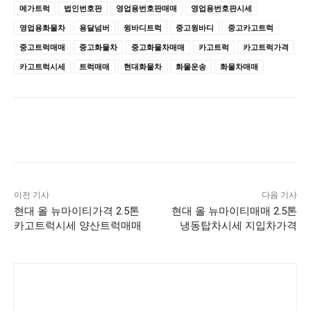
메가트럭
법인번호판
영업용번호판매매
영업용번호판시세
영업용화물차
용달넘버
윙바디트럭
중고윙바디
중고카고트럭
중고트럭매매
중고화물차
중고화물차매매
카고트럭
카고트럭가격
카고트럭시세
트럭매매
현대화물차
화물운송
화물차매매
이전 기사
다음 기사
현대 올 뉴마이티가격 2.5톤
현대 올 뉴마이티매매 2.5톤
카고트럭시세 양산트럭매매
냉동탑차시세 지입차가격