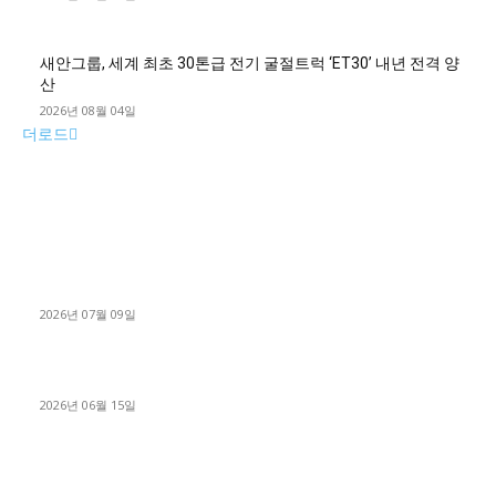
새안그룹, 세계 최초 30톤급 전기 굴절트럭 ‘ET30’ 내년 전격 양
산
2026년 08월 04일
더로드
■디젤트럭■ 허가.진행
파주시 1.2톤 카고트럭 용달넘버 구매 완료! 접수까지 신속하게
진행
2026년 07월 09일
용인 고객님 1.2톤 냉동탑차 영업용번호판 계약 완료
2026년 06월 15일
[김해트럭매매] 3.5톤 윙바디에 개별화물넘버 달고 월 고정 지입
료 탈출한 후기