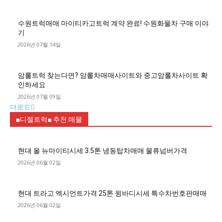
수원트럭매매 마이티카고트럭 계약 완료! 수원화물차 구매 이야
기
2026년 07월 14일
암롤트럭 찾는다면? 암롤차매매사이트와 중고암롤차사이트 확
인하세요
2026년 07월 09일
더로드
■디젤트럭■ 추천.매물
현대 올 뉴마이티시세 3.5톤 냉동탑차매매 물류넘버가격
2026년 06월 02일
현대 트라고 엑시언트가격 25톤 윙바디시세 특수차번호판매매
2026년 06월 02일