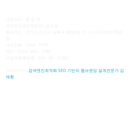
회사소개
대표이사 : 육 성 재
개인정보관리책임자 : 송민영
회사주소 : 경기도 안산시 상록구 해양3로 15 시그니처타워 2020
호
대표전화 : 1644 - 9779
팩스 : 0504 - 065 - 7788
사업자등록번호 : 739 - 85 - 02383
카피라이터:
검색엔진최적화 SEO 기반의 웹브랜딩 설계전문가 김
재환
FOLLOW US