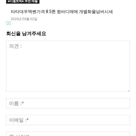
■디젤트럭■ 추천.매물
타타대우맥쎈가격 8.5톤 윙바디매매 개별화물넘버시세
2026년 06월 02일
회신을 남겨주세요
의
견
이
:
름
:*
이
메
일
웹