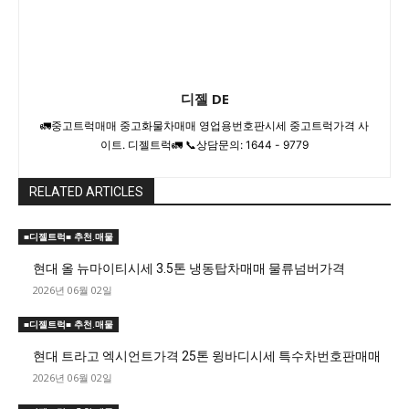
디젤 DE
🚛중고트럭매매 중고화물차매매 영업용번호판시세 중고트럭가격 사
이트. 디젤트럭🚛 📞상담문의: 1644 - 9779
RELATED ARTICLES
■디젤트럭■ 추천.매물
현대 올 뉴마이티시세 3.5톤 냉동탑차매매 물류넘버가격
2026년 06월 02일
■디젤트럭■ 추천.매물
현대 트라고 엑시언트가격 25톤 윙바디시세 특수차번호판매매
2026년 06월 02일