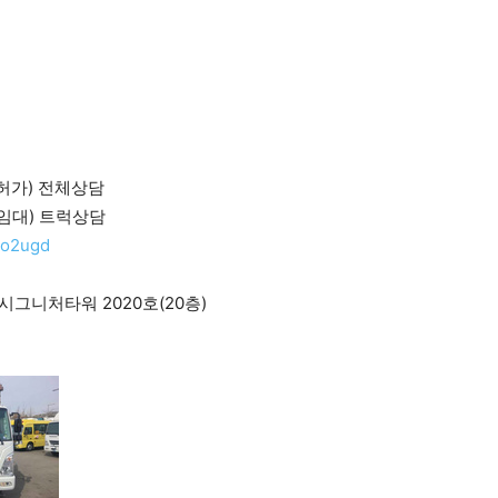
매.허가) 전체상담
별.임대) 트럭상담
9o2ugd
시그니처타워 2020호(20층)