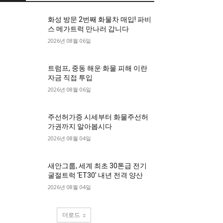
화성 방문 2번째 화물차 매입! 파비
스 메가트럭 만나러 갑니다
2026년 08월 06일
트럼프, 중동 해운·화물 피해 이란
자금 직접 투입
2026년 08월 06일
주선허가증 시세부터 화물주선허
가권까지 알아봅시다
2026년 08월 04일
새안그룹, 세계 최초 30톤급 전기
굴절트럭 ‘ET30’ 내년 전격 양산
2026년 08월 04일
더로드