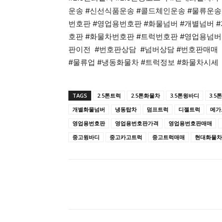
운송 #신선식품운송 #콜드체인운송 #물류운송 
번호판 #영업용번호판 #화물넘버 #개별넘버 
호판 #화물차번호판 #트럭번호판 #영업용넘버
판이전 #번호판상담 #넘버상담 #번호판매매 
#물류업 #냉동화물차 #트럭정보 #화물차시세
TAGS
2.5톤트럭
2.5톤화물차
3.5톤윙바디
3.5
개별화물넘버
냉동탑차
덤프트럭
디젤트럭
메가
영업용번호판
영업용번호판가격
영업용번호판매매
중고윙바디
중고카고트럭
중고트럭매매
현대화물차
공유하다