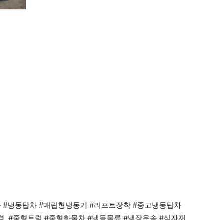
차 #냉동탑차 #매립형냉동기 #리프트장착 #중고냉동탑차
가격 #중형트럭 #중형화물차 #냉동물류 #냉장운송 #식자재