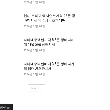
2026년 06월 02일
현대 트라고 엑시언트가격 25톤 윙
바디시세 특수차번호판매매
2026년 06월 02일
타타대우맥쎈가격 8.5톤 윙바디매
매 개별화물넘버시세
2026년 06월 02일
타타대우더쎈매매 3.5톤 윙바디가
격 임대번호판시세
2026년 06월 02일
더로드
최신글