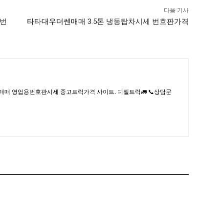
다음 기사
럭번
타타대우더쎈매매 3.5톤 냉동탑차시세 번호판가격
매매 영업용번호판시세 중고트럭가격 사이트. 디젤트럭🚛 📞상담문