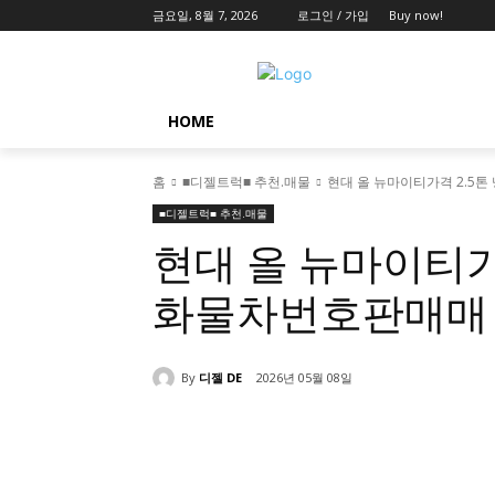
금요일, 8월 7, 2026
로그인 / 가입
Buy now!
HOME
홈
■디젤트럭■ 추천.매물
현대 올 뉴마이티가격 2.5
■디젤트럭■ 추천.매물
현대 올 뉴마이티가
화물차번호판매매
By
디젤 DE
2026년 05월 08일
공유하다