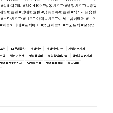
#상하차편리 #길이4100 #냉동번호판 #냉장번호판 #중형
#개별번호판 #임대번호판 #냉동물류번호판 #식자재운송번
 #노란번호판 #번호판매매 #번호판시세 #넘버매매 #번호
#화물차매매 #트럭매매 #중고화물차 #중고트럭 #운송업
톤트럭
3.5톤화물차
개별넘버
개별넘버가격
개별넘버시세
트럭
법인번호판
영업용넘버
영업용넘버가격
영업용넘버시세
영업용번호판시세
영업용트럭
영업용화물차
용달넘버