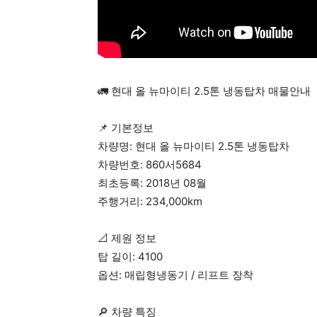
🚛 현대 올 뉴마이티 2.5톤 냉동탑차 매물안내
📌 기본정보
차량명: 현대 올 뉴마이티 2.5톤 냉동탑차
차량번호: 860서5684
최초등록: 2018년 08월
주행거리: 234,000km
📐 제원 정보
탑 길이: 4100
옵션: 매립형냉동기 / 리프트 장착
🔎 차량 특징