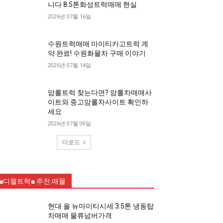
니다 8.5톤화성트럭매매 현실
2026년 07월 16일
수원트럭매매 마이티카고트럭 계
약 완료! 수원화물차 구매 이야기
2026년 07월 14일
암롤트럭 찾는다면? 암롤차매매사
이트와 중고암롤차사이트 확인하
세요
2026년 07월 09일
더로드
■디젤트럭■ 추천.매물
현대 올 뉴마이티시세 3.5톤 냉동탑
차매매 물류넘버가격