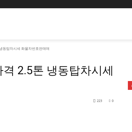
톤 냉동탑차시세 화물차번호판매매
격 2.5톤 냉동탑차시세
223
0