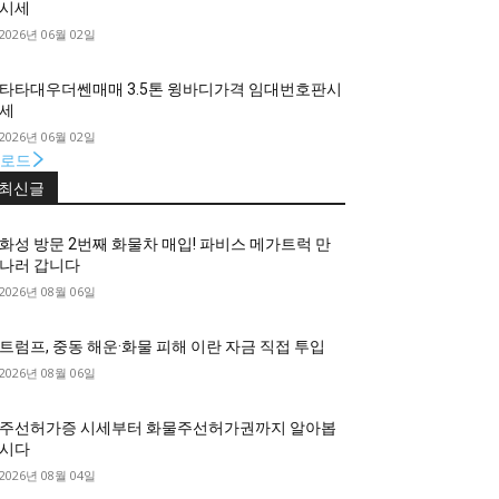
시세
2026년 06월 02일
타타대우더쎈매매 3.5톤 윙바디가격 임대번호판시
세
2026년 06월 02일
로드
최신글
화성 방문 2번째 화물차 매입! 파비스 메가트럭 만
나러 갑니다
2026년 08월 06일
트럼프, 중동 해운·화물 피해 이란 자금 직접 투입
2026년 08월 06일
주선허가증 시세부터 화물주선허가권까지 알아봅
시다
2026년 08월 04일