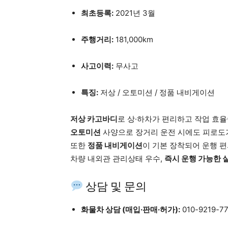
최초등록:
2021년 3월
주행거리:
181,000km
사고이력:
무사고
특징:
저상 / 오토미션 / 정품 내비게이션
저상 카고바디
로 상·하차가 편리하고 작업 효율
오토미션
사양으로 장거리 운전 시에도 피로도
또한
정품 내비게이션
이 기본 장착되어 운행 
차량 내외관 관리상태 우수,
즉시 운행 가능한 
상담 및 문의
화물차 상담 (매입·판매·허가):
010-9219-7