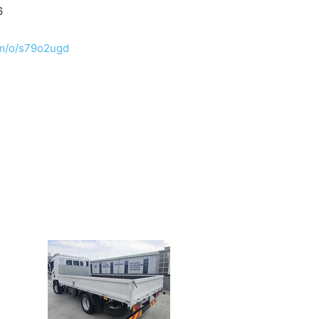
6
om/o/s79o2ugd