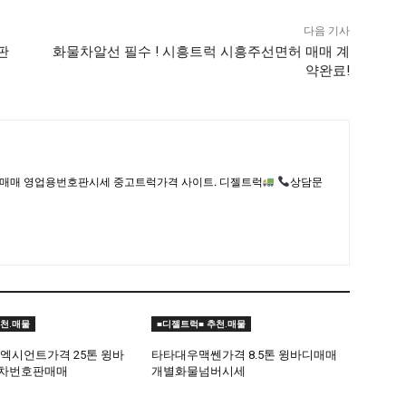
다음 기사
판
화물차알선 필수 ! 시흥트럭 시흥주선면허 매매 계
약완료!
매매 영업용번호판시세 중고트럭가격 사이트. 디젤트럭
상담문
천.매물
■디젤트럭■ 추천.매물
 엑시언트가격 25톤 윙바
타타대우맥쎈가격 8.5톤 윙바디매매
수차번호판매매
개별화물넘버시세