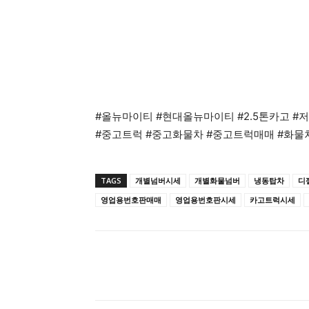
#올뉴마이티 #현대올뉴마이티 #2.5톤카고 
#중고트럭 #중고화물차 #중고트럭매매 #화물
TAGS
개별넘버시세
개별화물넘버
냉동탑차
디
영업용번호판매매
영업용번호판시세
카고트럭시세
공유하다