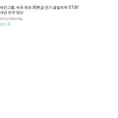
새안그룹, 세계 최초 30톤급 전기 굴절트럭 ‘ET30’
내년 전격 양산
2026년 08월 04일
로드