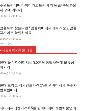
수원트럭매매 마이티카고트럭 계약 완료! 수원화물
차 구매 이야기
2026년 07월 14일
암롤트럭 찾는다면? 암롤차매매사이트와 중고암롤
차사이트 확인하세요
2026년 07월 09일
로드
■디젤트럭■ 추천.매물
현대 올 뉴마이티시세 3.5톤 냉동탑차매매 물류넘
버가격
2026년 06월 02일
현대 트라고 엑시언트가격 25톤 윙바디시세 특수차
번호판매매
2026년 06월 02일
타타대우맥쎈가격 8.5톤 윙바디매매 개별화물넘버