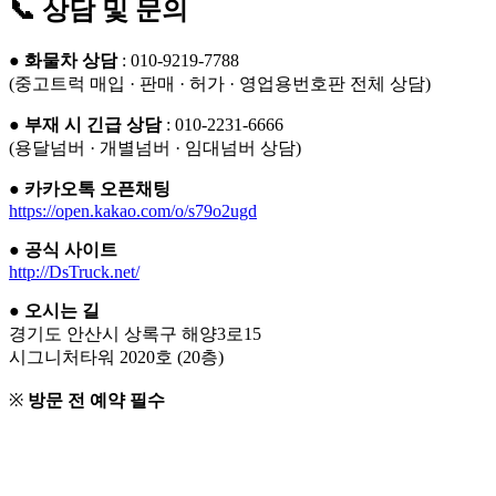
📞 상담 및 문의
●
화물차 상담
: 010-9219-7788
(중고트럭 매입 · 판매 · 허가 · 영업용번호판 전체 상담)
●
부재 시 긴급 상담
: 010-2231-6666
(용달넘버 · 개별넘버 · 임대넘버 상담)
●
카카오톡 오픈채팅
https://open.kakao.com/o/s79o2ugd
●
공식 사이트
http://DsTruck.net/
●
오시는 길
경기도 안산시 상록구 해양3로15
시그니처타워 2020호 (20층)
※
방문 전 예약 필수