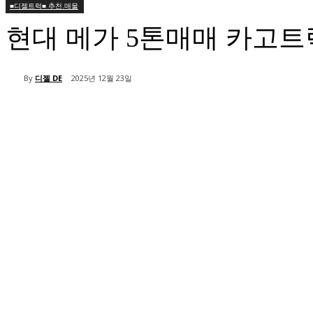
■디젤트럭■ 추천.매물
현대 메가 5톤매매 카고
By
디젤 DE
2025년 12월 23일
공유하다