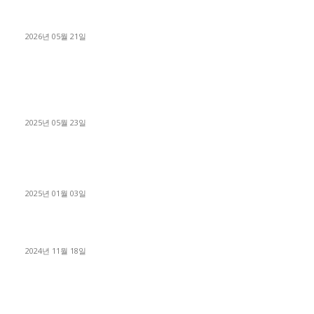
[김해트럭매매] 3.5톤 윙바디에 개별화물넘버 달고 월 고정 지입
료 탈출한 후기
2026년 05월 21일
■트럭기사■ 인생.극장
중고트럭매매 유튜브로 실버버튼? 디젤트럭이 해냈습니다 (감동
실화)
2025년 05월 23일
1톤운송업 콜바리 4년동안 하시다가 1톤화물차+영업용넘버가
격비교후 디젤트럭으로 정리!
2025년 01월 03일
윙바디 3.5톤트럭+화물개별넘버 동시계약손님, 지입정리 인터뷰
2024년 11월 18일
디젤트럭 카테고리
■디젤트럭■ 추천.매물
1168