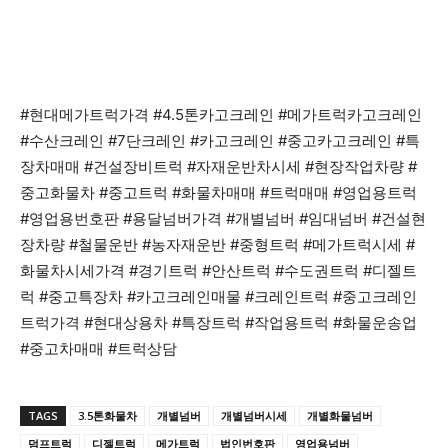
#현대메가트럭가격 #4.5톤카고크레인 #메가트럭카고크레인
#수산크레인 #7단크레인 #카고크레인 #중고카고크레인 #특
장차매매 #건설장비트럭 #자재운반차시세 #현장작업차량 #
중고화물차 #중고트럭 #화물차매매 #트럭매매 #영업용트럭
#영업용번호판 #용달넘버가격 #개별넘버 #임대넘버 #건설현
장차량 #철물운반 #농자재운반 #중형트럭 #메가트럭시세 #
화물차시세가격 #경기트럭 #안산트럭 #수도권트럭 #디젤트
럭 #중고특장차 #카고크레인매물 #크레인트럭 #중고크레인
트럭가격 #현대상용차 #특장트럭 #작업용트럭 #화물운송업
#중고차매매 #트럭상담
TAGS
3.5톤화물차
개별넘버
개별넘버시세
개별화물넘버
덤프트럭
디젤트럭
메가트럭
법인번호판
영업용넘버