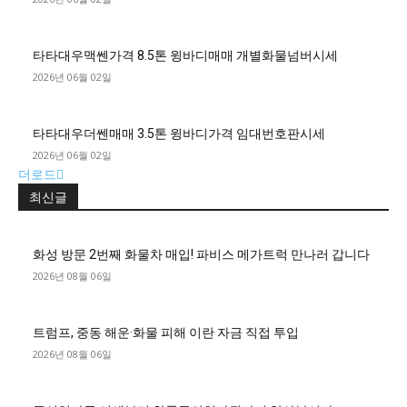
타타대우맥쎈가격 8.5톤 윙바디매매 개별화물넘버시세
2026년 06월 02일
타타대우더쎈매매 3.5톤 윙바디가격 임대번호판시세
2026년 06월 02일
더로드
최신글
화성 방문 2번째 화물차 매입! 파비스 메가트럭 만나러 갑니다
2026년 08월 06일
트럼프, 중동 해운·화물 피해 이란 자금 직접 투입
2026년 08월 06일