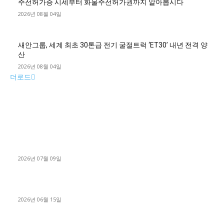
주선허가증 시세부터 화물주선허가권까지 알아봅시다
2026년 08월 04일
새안그룹, 세계 최초 30톤급 전기 굴절트럭 ‘ET30’ 내년 전격 양
산
2026년 08월 04일
더로드
■디젤트럭■ 허가.진행
파주시 1.2톤 카고트럭 용달넘버 구매 완료! 접수까지 신속하게
진행
2026년 07월 09일
용인 고객님 1.2톤 냉동탑차 영업용번호판 계약 완료
2026년 06월 15일