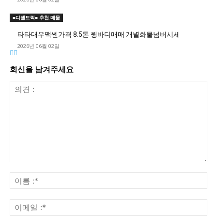
■디젤트럭■ 추천.매물
타타대우맥쎈가격 8.5톤 윙바디매매 개별화물넘버시세
2026년 06월 02일
회신을 남겨주세요
의
견
이
:
름
:*
이
메