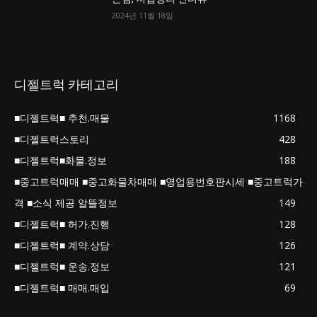
2024년 11월 18일
디젤트럭 카테고리
■디젤트럭■ 추천.매물
1168
■디젤트럭스토리
428
■디젤트럭■화물.정보
188
■중고트럭매매 ■중고화물차매매 ■영업용번호판시세 ■중고트럭가
격 ■소식 제공 알뜰정보
149
■디젤트럭■ 허가.진행
128
■디젤트럭■ 계약.상담
126
■디젤트럭■ 운송.정보
121
■디젤트럭■ 매매.매입
69