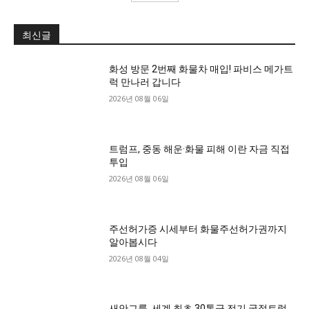
최신글
화성 방문 2번째 화물차 매입! 파비스 메가트
럭 만나러 갑니다
2026년 08월 06일
트럼프, 중동 해운·화물 피해 이란 자금 직접
투입
2026년 08월 06일
주선허가증 시세부터 화물주선허가권까지
알아봅시다
2026년 08월 04일
새안그룹, 세계 최초 30톤급 전기 굴절트럭