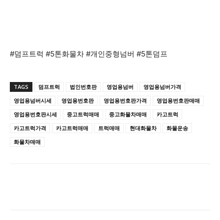
#덤프트럭 #5톤화물차 #개인중형넘버 #5톤덤프
TAGS
덤프트럭
법인번호판
영업용넘버
영업용넘버가격
영업용넘버시세
영업용번호판
영업용번호판가격
영업용번호판매매
영업용번호판시세
중고트럭매매
중고화물차매매
카고트럭
카고트럭가격
카고트럭매매
트럭매매
현대화물차
화물운송
화물차매매