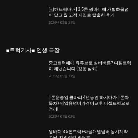
[김해트럭매매] 3.5톤 윙바디에 개별화물넘
버 달고 월 고정 지입료 탈출한 후기
2026년 05월 21일
■트럭기사■ 인생.극장
중고트럭매매 유튜브로 실버버튼? 디젤트럭
이 해냈습니다 (감동 실화)
2025년 05월 23일
1톤운송업 콜바리 4년동안 하시다가 1톤화
물차+영업용넘버가격비교후 디젤트럭으로
정리!
2025년 01월 03일
윙바디 3.5톤트럭+화물개별넘버 동시계약
손님, 지입정리 인터뷰