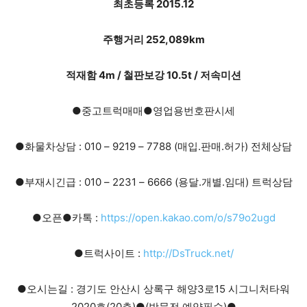
최초등록 2015.12
주행거리 252,089km
적재함 4m / 철판보강 10.5t / 저속미션
●중고트럭매매●영업용번호판시세
●화물차상담 : 010 – 9219 – 7788 (매입.판매.허가) 전체상담
●부재시긴급 : 010 – 2231 – 6666 (용달.개별.임대) 트럭상담
●오픈●카톡 :
https://open.kakao.com/o/s79o2ugd
●트럭사이트 :
http://DsTruck.net/
●오시는길 : 경기도 안산시 상록구 해양3로15 시그니처타워
2020호(20층)●(방문전 예약필수)●