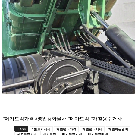
#메가트럭가격 #영업용화물차 #메가트럭 #재활용수거차
TAGS
1톤트럭시세
개별넘버가격
개별넘버시세
개별화물넘버
대형트럭가격
메가트럭
메가트럭가격
메가트럭매매