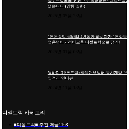
중고트럭매매 유튜브로 실버버튼? 디젤트럭이
냈습니다 (감동 실화)
2025년 05월 23일
1톤운송업 콜바리 4년동안 하시다가 1톤화물
업용넘버가격비교후 디젤트럭으로 정리!
2025년 01월 03일
윙바디 3.5톤트럭+화물개별넘버 동시계약손님
입정리 인터뷰
2024년 11월 18일
디젤트럭 카테고리
■디젤트럭■ 추천.매물
1168