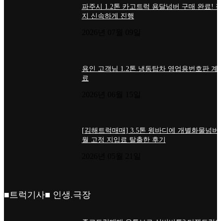
파주시 1.2톤 카고트럭 용달넘버 구매 완료! 
지 신속하게 진행
2026년 07월 09일
용인 고객님 1.2톤 냉동탑차 영업용번호판 계
료
2026년 06월 15일
[김해트럭매매] 3.5톤 윙바디에 개별화물넘버
월 고정 지입료 탈출한 후기
2026년 05월 21일
■트럭기사■ 인생.극장