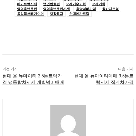
메가트럭시세
법인번호판
쓰레기수거차
쓰레기차
영업용번호판
영업용번호판시세
용달넘버가격
윙바디트럭
음식물쓰레기수거
재활용차
현대메가트럭
이전 기사
다음 기사
현대 올 뉴마이티 2.5톤트럭가
현대 올 뉴마이티매매 3.5톤트
격 냉동탑차시세 개별넘버매매
럭시세 집게차가격