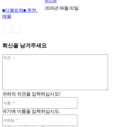
버시세
2026년 06월 02일
■디젤트럭■ 추천.
매물
회신을 남겨주세요
의
견
:
귀하의 의견을 입력하십시오!
이
름
여기에 이름을 입력하십시오.
:*
이
메