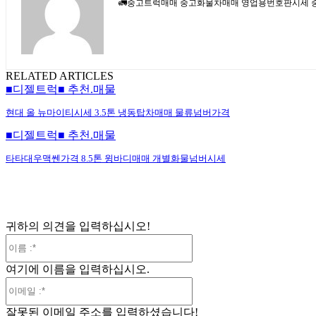
🚛중고트럭매매 중고화물차매매 영업용번호판시세 중고트럭가
RELATED ARTICLES
■디젤트럭■ 추천.매물
현대 올 뉴마이티시세 3.5톤 냉동탑차매매 물류넘버가격
■디젤트럭■ 추천.매물
타타대우맥쎈가격 8.5톤 윙바디매매 개별화물넘버시세
귀하의 의견을 입력하십시오!
이
름
여기에 이름을 입력하십시오.
:*
이
메
잘못된 이메일 주소를 입력하셨습니다!
일