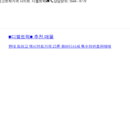
격 사이트. 디젤트럭🚛 📞상담문의: 1644 - 9779
■디젤트럭■ 추천.매물
현대 트라고 엑시언트가격 25톤 윙바디시세 특수차번호판매매