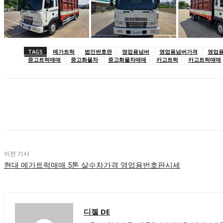
TAGS
메가트럭
법인번호판
영업용넘버
영업용넘버가격
영업
중고트럭매매
중고화물차
중고화물차매매
카고트럭
카고트럭매매
공유하다
이전 기사
현대 메가트럭매매 5톤 살수차가격 영업용번호판시세
디젤 DE