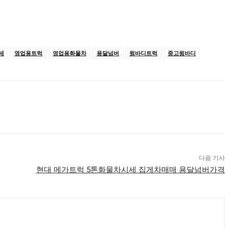
세
영업용트럭
영업용화물차
용달넘버
윙바디트럭
중고윙바디
다음 기사
현대 메가트럭 5톤화물차시세 집게차매매 용달넘버가격