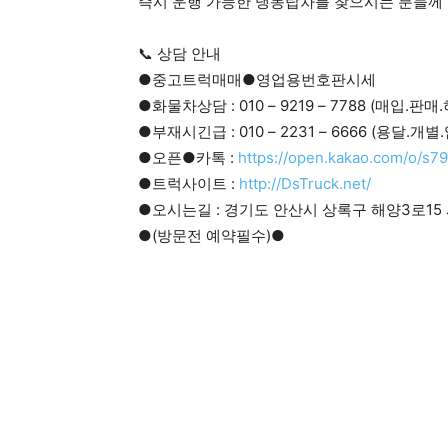
즉시 운행 가능한 냉동탑차를 찾으시는 분들께
📞 상담 안내
●중고트럭매매●영업용번호판시세
●화물차상담 : 010 – 9219 – 7788 (매입.판
●부재시긴급 : 010 – 2231 – 6666 (용달.개
●오픈●카톡 :
https://open.kakao.com/o/s7
●트럭사이트 :
http://DsTruck.net/
●오시는길 : 경기도 안산시 상록구 해양3로15 
●(방문전 예약필수)●