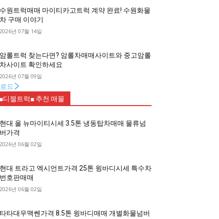
수원트럭매매 마이티카고트럭 계약 완료! 수원화물
차 구매 이야기
2026년 07월 14일
암롤트럭 찾는다면? 암롤차매매사이트와 중고암롤
차사이트 확인하세요
2026년 07월 09일
로드
■디젤트럭■ 추천.매물
현대 올 뉴마이티시세 3.5톤 냉동탑차매매 물류넘
버가격
2026년 06월 02일
현대 트라고 엑시언트가격 25톤 윙바디시세 특수차
번호판매매
2026년 06월 02일
타타대우맥쎈가격 8.5톤 윙바디매매 개별화물넘버