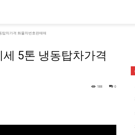
냉동탑차가격 화물차번호판매매
시세 5톤 냉동탑차가격
188
0