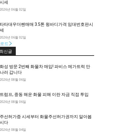
시세
2026년 06월 02일
타타대우더쎈매매 3.5톤 윙바디가격 임대번호판시
세
2026년 06월 02일
로드
최신글
화성 방문 2번째 화물차 매입! 파비스 메가트럭 만
나러 갑니다
2026년 08월 06일
트럼프, 중동 해운·화물 피해 이란 자금 직접 투입
2026년 08월 06일
주선허가증 시세부터 화물주선허가권까지 알아봅
시다
2026년 08월 04일