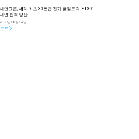
새안그룹, 세계 최초 30톤급 전기 굴절트럭 ‘ET30’
내년 전격 양산
2026년 08월 04일
로드