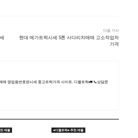
다음 기사
시세
현대 메가트럭시세 5톤 사다리차매매 고소작업차
가격
매매 영업용번호판시세 중고트럭가격 사이트. 디젤트럭🚛 📞상담문
천.매물
■디젤트럭■ 추천.매물