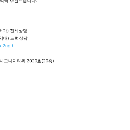
 적극 추천드립니다.
매.허가) 전체상담
별.임대) 트럭상담
9o2ugd
시그니처타워 2020호(20층)