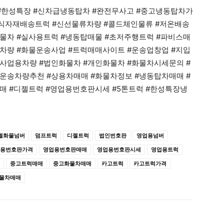
#한성특장 #신차급냉동탑차 #완전무사고 #중고냉동탑차가
#식자재배송트럭 #신선물류차량 #콜드체인물류 #저온배송
물차 #실사용트럭 #냉동탑매물 #초저주행트럭 #파비스매
차량 #화물운송사업 #트럭매매사이트 #운송업창업 #지입
사업용차량 #법인화물차 #개인화물차 #화물차시세문의 #
운송차량추천 #상용차매매 #화물차정보 #냉동탑차매매 #
매 #디젤트럭 #영업용번호판시세 #5톤트럭 #한성특장냉
별화물넘버
덤프트럭
디젤트럭
법인번호판
영업용넘버
용번호판가격
영업용번호판매매
영업용번호판시세
영업용트럭
중고트럭매매
중고화물차매매
카고트럭
카고트럭가격
물차매매