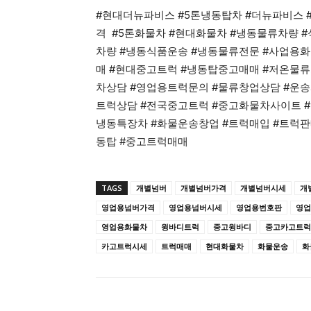
#현대더뉴파비스 #5톤냉동탑차 #더뉴파비스 
격 #5톤화물차 #현대화물차 #냉동물류차량 
차량 #냉동식품운송 #냉동물류전문 #사업용화
매 #현대중고트럭 #냉동탑중고매매 #저온물류
차상담 #영업용트럭문의 #물류창업상담 #운송
트럭상담 #전국중고트럭 #중고화물차사이트 #
냉동특장차 #화물운송창업 #트럭매입 #트럭판
동탑 #중고트럭매매
TAGS
개별넘버
개별넘버가격
개별넘버시세
개
영업용넘버가격
영업용넘버시세
영업용번호판
영업
영업용화물차
윙바디트럭
중고윙바디
중고카고트럭
카고트럭시세
트럭매매
현대화물차
화물운송
화