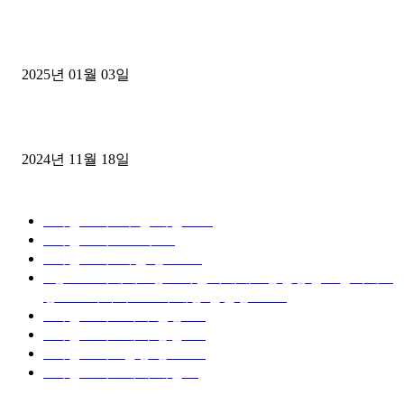
1톤운송업 콜바리 4년동안 하시다가 1톤화물차+영업용넘버가격비교
젤트럭으로 정리!
2025년 01월 03일
윙바디 3.5톤트럭+화물개별넘버 동시계약손님, 지입정리 인터뷰
2024년 11월 18일
디젤트럭 카테고리
■디젤트럭■ 추천.매물
1168
■디젤트럭스토리
428
■디젤트럭■화물.정보
188
■중고트럭매매 ■중고화물차매매 ■영업용번호판시세 ■
중고트럭가격 ■소식 제공 알뜰정보
149
■디젤트럭■ 허가.진행
128
■디젤트럭■ 계약.상담
126
■디젤트럭■ 운송.정보
121
■디젤트럭■ 매매.매입
69