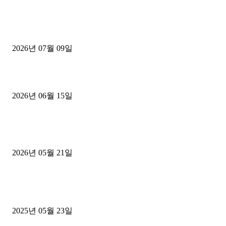
■디젤트럭■ 허가.진행
파주시 1.2톤 카고트럭 용달넘버 구매 완료! 접수까지 신속하게 진행
2026년 07월 09일
용인 고객님 1.2톤 냉동탑차 영업용번호판 계약 완료
2026년 06월 15일
[김해트럭매매] 3.5톤 윙바디에 개별화물넘버 달고 월 고정 지입료 
후기
2026년 05월 21일
■트럭기사■ 인생.극장
중고트럭매매 유튜브로 실버버튼? 디젤트럭이 해냈습니다 (감동 실화
2025년 05월 23일