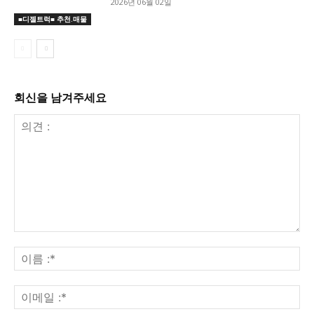
2026년 06월 02일
■디젤트럭■ 추천.매물
회신을 남겨주세요
의
견
이
:
름
:*
이
메