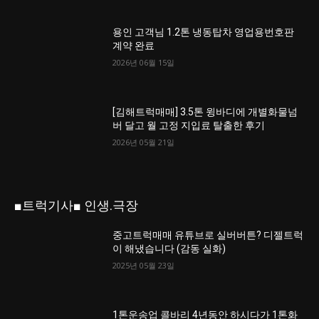
용인 고객님 1.2톤 냉동탑차 영업용번호판
계약 완료
2026년 06월 15일
[김해트럭매매] 3.5톤 윙바디에 개별화물넘
버 달고 월 고정 지입료 탈출한 후기
2026년 05월 21일
■트럭기사■ 인생.극장
중고트럭매매 유튜브로 실버버튼? 디젤트럭
이 해냈습니다 (감동 실화)
2025년 05월 23일
1톤운송업 콜바리 4년동안 하시다가 1톤화