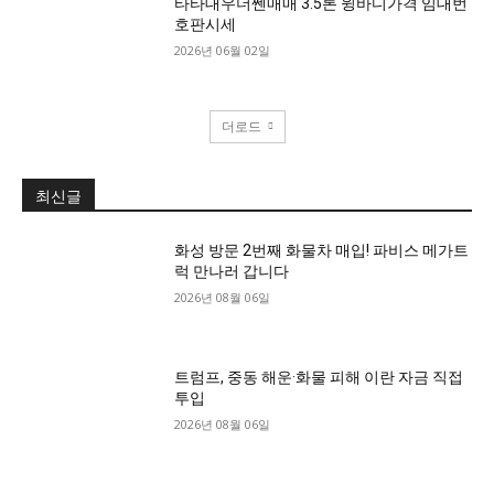
타타대우더쎈매매 3.5톤 윙바디가격 임대번
호판시세
2026년 06월 02일
더로드
최신글
화성 방문 2번째 화물차 매입! 파비스 메가트
럭 만나러 갑니다
2026년 08월 06일
트럼프, 중동 해운·화물 피해 이란 자금 직접
투입
2026년 08월 06일