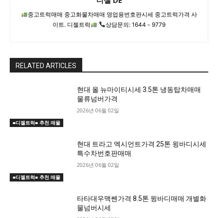
디젤 DE
중고트럭매매 중고화물차매매 영업용번호판시세 중고트럭가격 사
이트. 디젤트럭
상담문의: 1644 - 9779
RELATED ARTICLES
현대 올 뉴마이티시세 3.5톤 냉동탑차매매
물류넘버가격
2026년 06월 02일
■디젤트럭■ 추천.매물
현대 트라고 엑시언트가격 25톤 윙바디시세
특수차번호판매매
2026년 06월 02일
■디젤트럭■ 추천.매물
타타대우맥쎈가격 8.5톤 윙바디매매 개별화
물넘버시세