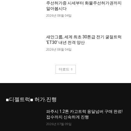
주선허가증 시세부터 화물주선허가권까지
알아봅시다
2026년 08월 04일
새안그룹, 세계 최초 30톤급 전기 굴절트럭
‘ET30’ 내년 전격 양산
2026년 08월 04일
더로드
■디젤트럭■ 허가.진행
파주시 1.2톤 카고트럭 용달넘버 구매 완료!
접수까지 신속하게 진행
2026년 07월 09일