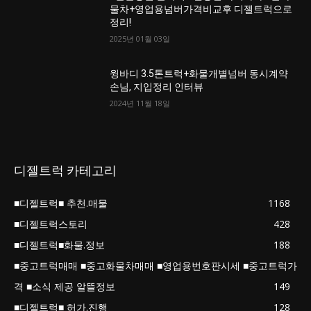
물차+영업용넘버가격비교후 디젤트럭으로
정리!
2025년 01월 03일
윙바디 3.5톤트럭+화물개별넘버 동시계약
손님, 지입정리 인터뷰
2024년 11월 18일
디젤트럭 카테고리
■디젤트럭■ 추천.매물
1168
■디젤트럭스토리
428
■디젤트럭■화물.정보
188
■중고트럭매매 ■중고화물차매매 ■영업용번호판시세 ■중고트럭가
격 ■소식 제공 알뜰정보
149
■디젤트럭■ 허가.진행
128