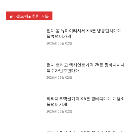
■디젤트럭■ 추천.매물
현대 올 뉴마이티시세 3.5톤 냉동탑차매매
물류넘버가격
2026년 06월 02일
현대 트라고 엑시언트가격 25톤 윙바디시세
특수차번호판매매
2026년 06월 02일
타타대우맥쎈가격 8.5톤 윙바디매매 개별화
물넘버시세
2026년 06월 02일