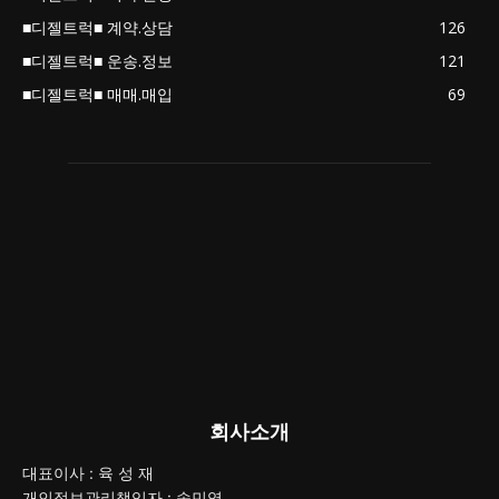
■디젤트럭■ 계약.상담
126
■디젤트럭■ 운송.정보
121
■디젤트럭■ 매매.매입
69
회사소개
대표이사 : 육 성 재
개인정보관리책임자 : 송민영