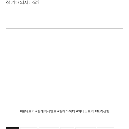
장 기대되시나요?
#현대트럭 #현대엑시언트 #현대마이티 #파비스트럭 #트럭신형