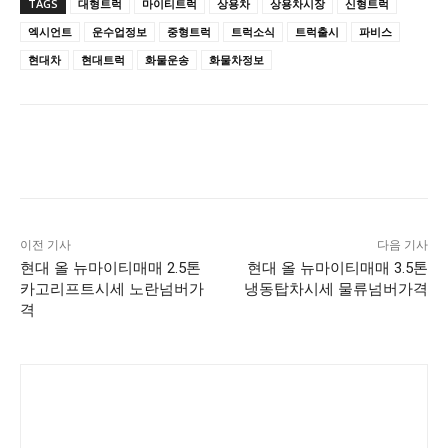
TAGS
대형트럭
마이티트럭
상용차
상용차시장
신형트럭
엑시언트
운수업정보
중형트럭
트럭소식
트럭출시
파비스
현대차
현대트럭
화물운송
화물차정보
이전 기사
다음 기사
현대 올 뉴마이티매매 2.5톤
현대 올 뉴마이티매매 3.5톤
카고리프트시세 노란넘버가
냉동탑차시세 물류넘버가격
격