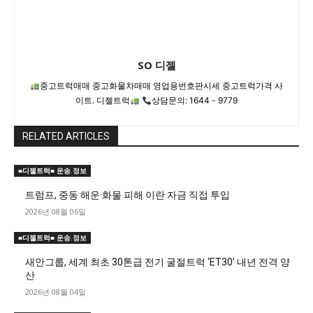
SO 디젤
중고트럭매매 중고화물차매매 영업용번호판시세 중고트럭가격 사
이트. 디젤트럭
상담문의: 1644 - 9779
RELATED ARTICLES
■디젤트럭■ 운송.정보
트럼프, 중동 해운·화물 피해 이란 자금 직접 투입
2026년 08월 06일
■디젤트럭■ 운송.정보
새안그룹, 세계 최초 30톤급 전기 굴절트럭 ‘ET30’ 내년 전격 양
산
2026년 08월 04일