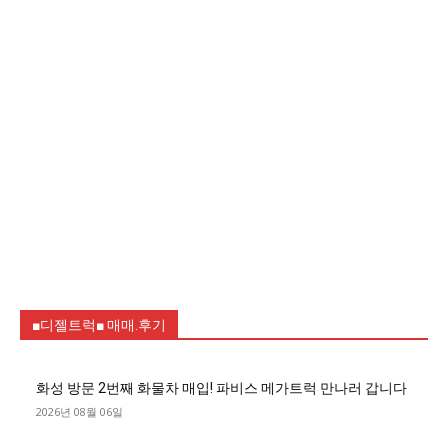
■디젤트럭■ 매매.후기
화성 방문 2번째 화물차 매입! 파비스 메가트럭 만나러 갑니다
2026년 08월 06일