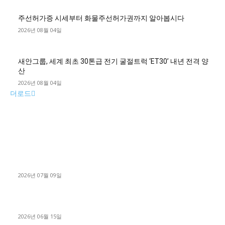
주선허가증 시세부터 화물주선허가권까지 알아봅시다
2026년 08월 04일
새안그룹, 세계 최초 30톤급 전기 굴절트럭 ‘ET30’ 내년 전격 양
산
2026년 08월 04일
더로드
■디젤트럭■ 허가.진행
파주시 1.2톤 카고트럭 용달넘버 구매 완료! 접수까지 신속하게
진행
2026년 07월 09일
용인 고객님 1.2톤 냉동탑차 영업용번호판 계약 완료
2026년 06월 15일