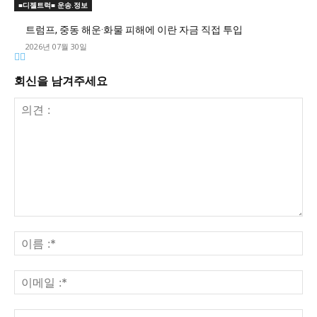
■디젤트럭■ 운송.정보
트럼프, 중동 해운·화물 피해에 이란 자금 직접 투입
2026년 07월 30일
회신을 남겨주세요
의
견
이
:
름
:*
이
메
일
웹