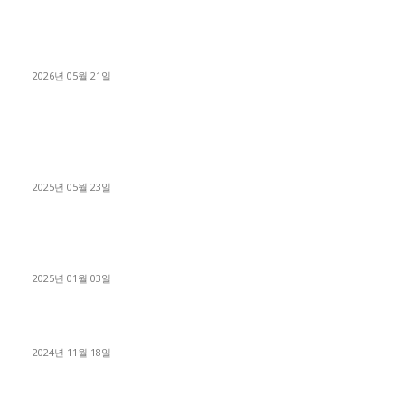
[김해트럭매매] 3.5톤 윙바디에 개별화물넘버 달고 월 고정 지입
료 탈출한 후기
2026년 05월 21일
■트럭기사■ 인생.극장
중고트럭매매 유튜브로 실버버튼? 디젤트럭이 해냈습니다 (감동
실화)
2025년 05월 23일
1톤운송업 콜바리 4년동안 하시다가 1톤화물차+영업용넘버가
격비교후 디젤트럭으로 정리!
2025년 01월 03일
윙바디 3.5톤트럭+화물개별넘버 동시계약손님, 지입정리 인터뷰
2024년 11월 18일
디젤트럭 카테고리