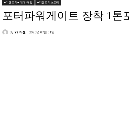
■디젤트럭■ 매매.매입
■디젤트럭스토리
포터파워게이트 장착 1톤
By
YS 디젤
2025년 07월 01일
공유하다