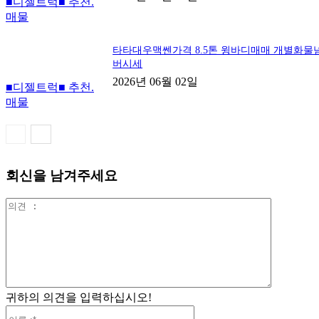
■디젤트럭■ 추천.
매물
타타대우맥쎈가격 8.5톤 윙바디매매 개별화물
버시세
2026년 06월 02일
■디젤트럭■ 추천.
매물
회신을 남겨주세요
의
견
:
귀하의 의견을 입력하십시오!
이