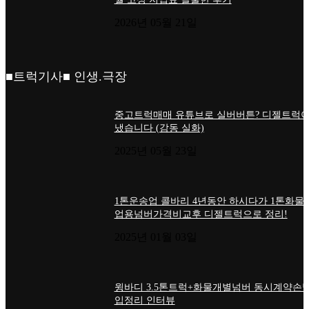
2026년 05월 21일
■트럭기사■ 인생.극장
중고트럭매매 유튜브로 실버버튼? 디젤트럭이
냈습니다 (감동 실화)
2025년 05월 23일
1톤운송업 콜바리 4년동안 하시다가 1톤화물
업용넘버가격비교후 디젤트럭으로 정리!
2025년 01월 03일
윙바디 3.5톤트럭+화물개별넘버 동시계약손님
입정리 인터뷰