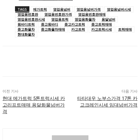
TAGS
메가트럭
영업용넘버
영업용넘버가격
영업용넘버시세
영업용번호판
영업용번호판가격
영업용번호판매매
영업용번호판시세
영업용트럭
영업용화물차
용달넘버
윙바디트럭
중고윙바디
중고카고트럭
중고트럭매매
중고화물차
중고화물차매매
카고트럭
카고트럭시세
트럭매매
현대화물차
이전 기사
다음 기사
현대 메가트럭 5톤트럭시세 카
타타대우 노부스가격 17톤 카
고리프트매매 용달화물넘버가
고크레인시세 임대넘버가격
격