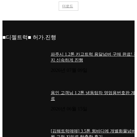
더로드
■디젤트럭■ 허가.진행
파주시 1.2톤 카고트럭 용달넘버 구매 완료! 
지 신속하게 진행
2026년 07월 09일
용인 고객님 1.2톤 냉동탑차 영업용번호판 계
료
2026년 06월 15일
[김해트럭매매] 3.5톤 윙바디에 개별화물넘버
월 고정 지입료 탈출한 후기