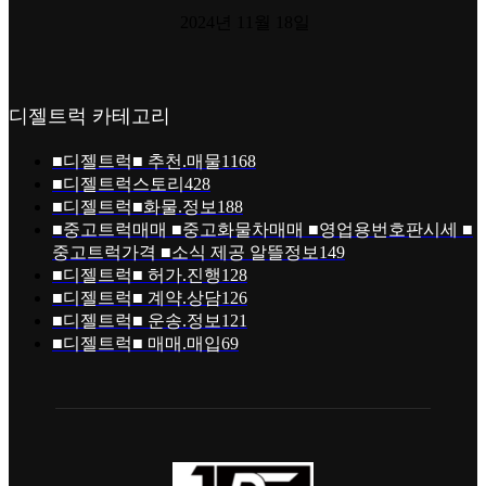
2024년 11월 18일
디젤트럭 카테고리
■디젤트럭■ 추천.매물
1168
■디젤트럭스토리
428
■디젤트럭■화물.정보
188
■중고트럭매매 ■중고화물차매매 ■영업용번호판시세 ■
중고트럭가격 ■소식 제공 알뜰정보
149
■디젤트럭■ 허가.진행
128
■디젤트럭■ 계약.상담
126
■디젤트럭■ 운송.정보
121
■디젤트럭■ 매매.매입
69