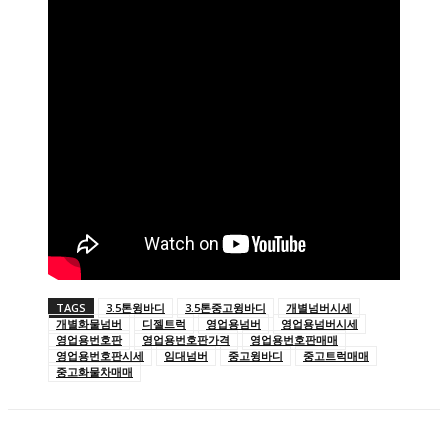
TAGS
3.5톤윙바디
3.5톤중고윙바디
개별넘버시세
개별화물넘버
디젤트럭
영업용넘버
영업용넘버시세
영업용번호판
영업용번호판가격
영업용번호판매매
영업용번호판시세
임대넘버
중고윙바디
중고트럭매매
중고화물차매매