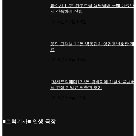
파주시 1.2톤 카고트럭 용달넘버 구매 완료! 
지 신속하게 진행
2026년 07월 09일
용인 고객님 1.2톤 냉동탑차 영업용번호판 계
료
2026년 06월 15일
[김해트럭매매] 3.5톤 윙바디에 개별화물넘버
월 고정 지입료 탈출한 후기
2026년 05월 21일
■트럭기사■ 인생.극장