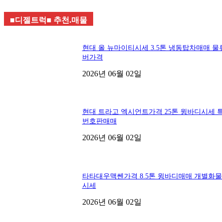
■디젤트럭■ 추천.매물
현대 올 뉴마이티시세 3.5톤 냉동탑차매매 물
버가격
2026년 06월 02일
현대 트라고 엑시언트가격 25톤 윙바디시세 
번호판매매
2026년 06월 02일
타타대우맥쎈가격 8.5톤 윙바디매매 개별화
시세
2026년 06월 02일