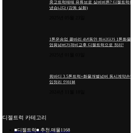
중고트럭매매 유튜브로 실버버튼? 디젤트럭이
냈습니다 (감동 실화)
2025년 05월 23일
1톤운송업 콜바리 4년동안 하시다가 1톤화물
업용넘버가격비교후 디젤트럭으로 정리!
2025년 01월 03일
윙바디 3.5톤트럭+화물개별넘버 동시계약손님
입정리 인터뷰
2024년 11월 18일
디젤트럭 카테고리
■디젤트럭■ 추천.매물
1168