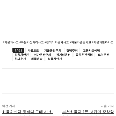
#화물차사고 #화물차장거리사고 #장거리화물차사고 #화물차졸음사고 #화물차한파사고
TAGS
겨울도로
겨울운전주의
결빙주의
교통사고예방
상용차안전
야간운전주의
장거리운전
졸음운전위험
트럭운전
한파운전
화물운송
화물차안전
이전 기사
다음 기사
화물차신차 윙바디 구매 시 화
부천화물차 1톤 냉탑에 장착할