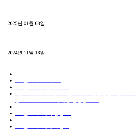
1톤운송업 콜바리 4년동안 하시다가 1톤화물차+영업용넘버가격비교
젤트럭으로 정리!
2025년 01월 03일
윙바디 3.5톤트럭+화물개별넘버 동시계약손님, 지입정리 인터뷰
2024년 11월 18일
디젤트럭 카테고리
■디젤트럭■ 추천.매물
1168
■디젤트럭스토리
428
■디젤트럭■화물.정보
188
■중고트럭매매 ■중고화물차매매 ■영업용번호판시세 ■
중고트럭가격 ■소식 제공 알뜰정보
149
■디젤트럭■ 허가.진행
128
■디젤트럭■ 계약.상담
126
■디젤트럭■ 운송.정보
121
■디젤트럭■ 매매.매입
69