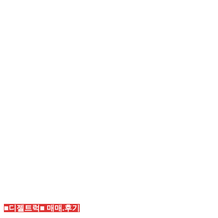
■디젤트럭■ 매매.후기