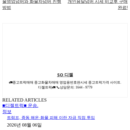
물영업넘버와 화물차넘버 진행
개인용달넘버 시세 비교후 구매
방법
완료!
SO 디젤
🚛중고트럭매매 중고화물차매매 영업용번호판시세 중고트럭가격 사이트.
디젤트럭🚛 📞상담문의: 1644 - 9779
RELATED ARTICLES
■디젤트럭■ 운송.
정보
트럼프, 중동 해운·화물 피해 이란 자금 직접 투입
2026년 08월 06일