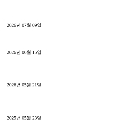
파주시 1.2톤 카고트럭 용달넘버 구매 완료! 접수까지 신속하게 진행
2026년 07월 09일
용인 고객님 1.2톤 냉동탑차 영업용번호판 계약 완료
2026년 06월 15일
[김해트럭매매] 3.5톤 윙바디에 개별화물넘버 달고 월 고정 지입료 
후기
2026년 05월 21일
■트럭기사■ 인생.극장
중고트럭매매 유튜브로 실버버튼? 디젤트럭이 해냈습니다 (감동 실화
2025년 05월 23일