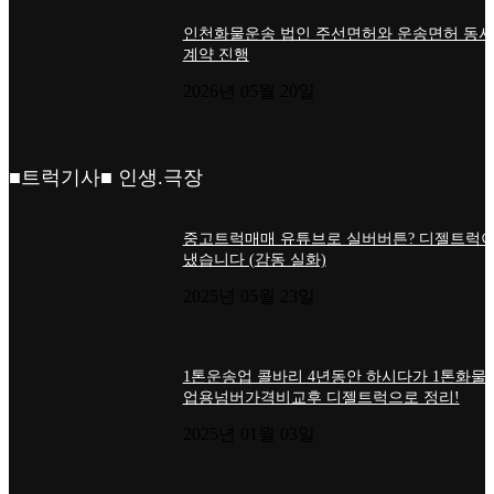
인천화물운송 법인 주선면허와 운송면허 동시
계약 진행
2026년 05월 20일
■트럭기사■ 인생.극장
중고트럭매매 유튜브로 실버버튼? 디젤트럭이
냈습니다 (감동 실화)
2025년 05월 23일
1톤운송업 콜바리 4년동안 하시다가 1톤화물
업용넘버가격비교후 디젤트럭으로 정리!
2025년 01월 03일