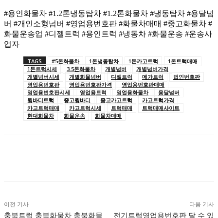
#용인화물차 #1.2톤냉동탑차 #1.2톤화물차 #냉동탑차 #용달넘
버 #개인소형넘버 #영업용번호판 #화물차매매 #중고화물차 #
화물운송업 #디젤트럭 #용인트럭 #냉동차 #화물운송 #운송사
업자
TAGS
#5톤화물차
1톤냉동탑차
1톤카고트럭
1톤트럭매매
1톤트럭시세
3.5톤화물차
개별넘버
개별넘버가격
개별넘버시세
개별화물넘버
디젤트럭
메가트럭
법인번호판
영업용번호판
영업용번호판가격
영업용번호판매매
영업용번호판시세
영업용트럭
영업용화물차
용달넘버
윙바디트럭
중고윙바디
중고카고트럭
카고트럭가격
카고트럭매매
카고트럭시세
트럭매매
트럭매매사이트
현대화물차
화물운송
화물차매매
이전 기사
다음 기사
충북트럭 충북화물차 충북화물
전기트럭영업용번호판 달 수 있