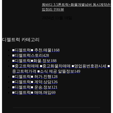
윙바디 3.5톤트럭+화물개별넘버 동시계약손님
입정리 인터뷰
2024년 11월 18일
디젤트럭 카테고리
■디젤트럭■ 추천.매물
1168
■디젤트럭스토리
428
■디젤트럭■화물.정보
188
■중고트럭매매 ■중고화물차매매 ■영업용번호판시세 ■
중고트럭가격 ■소식 제공 알뜰정보
149
■디젤트럭■ 허가.진행
128
■디젤트럭■ 계약.상담
126
■디젤트럭■ 운송.정보
121
■디젤트럭■ 매매.매입
69