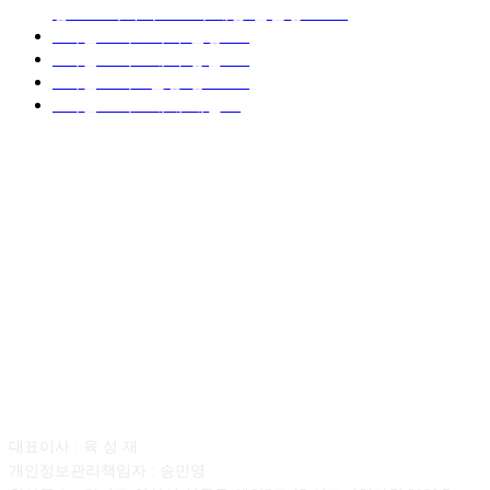
중고트럭가격 ■소식 제공 알뜰정보
149
■디젤트럭■ 허가.진행
128
■디젤트럭■ 계약.상담
126
■디젤트럭■ 운송.정보
121
■디젤트럭■ 매매.매입
69
회사소개
대표이사 : 육 성 재
개인정보관리책임자 : 송민영