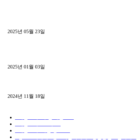
■트럭기사■ 인생.극장
중고트럭매매 유튜브로 실버버튼? 디젤트럭이 해냈습니다 (감동 실화
2025년 05월 23일
1톤운송업 콜바리 4년동안 하시다가 1톤화물차+영업용넘버가격비교
젤트럭으로 정리!
2025년 01월 03일
윙바디 3.5톤트럭+화물개별넘버 동시계약손님, 지입정리 인터뷰
2024년 11월 18일
디젤트럭 카테고리
■디젤트럭■ 추천.매물
1168
■디젤트럭스토리
428
■디젤트럭■화물.정보
188
■중고트럭매매 ■중고화물차매매 ■영업용번호판시세 ■