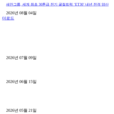
새안그룹, 세계 최초 30톤급 전기 굴절트럭 ‘ET30’ 내년 전격 양산
2026년 08월 04일
더로드
■디젤트럭■ 허가.진행
파주시 1.2톤 카고트럭 용달넘버 구매 완료! 접수까지 신속하게 진행
2026년 07월 09일
용인 고객님 1.2톤 냉동탑차 영업용번호판 계약 완료
2026년 06월 15일
[김해트럭매매] 3.5톤 윙바디에 개별화물넘버 달고 월 고정 지입료 
후기
2026년 05월 21일