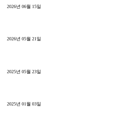
2026년 06월 15일
[김해트럭매매] 3.5톤 윙바디에 개별화물넘버 달고 월 고정 지입료 
후기
2026년 05월 21일
■트럭기사■ 인생.극장
중고트럭매매 유튜브로 실버버튼? 디젤트럭이 해냈습니다 (감동 실화
2025년 05월 23일
1톤운송업 콜바리 4년동안 하시다가 1톤화물차+영업용넘버가격비교
젤트럭으로 정리!
2025년 01월 03일
윙바디 3.5톤트럭+화물개별넘버 동시계약손님, 지입정리 인터뷰