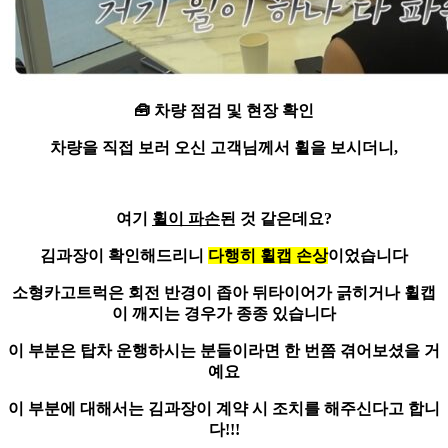
🧰
차량 점검
및 현장 확인
차량을 직접 보러 오신 고객님께서 휠을 보시더니,
여기
휠이 파손
된 것 같은데요?
김과장이 확인해드리니
다행히 휠캡 손상
이었습니다
소형카고트럭은 회전 반경이 좁아
뒤타이어가 긁히거나 휠캡
이 깨지는 경우
가 종종 있습니다
이 부분은 탑차 운행하시는 분들이라면 한 번쯤 겪어보셨을 거
예요
이 부분에 대해서는 김과장이
계약 시 조치
를 해주신다고 합니
다!!!