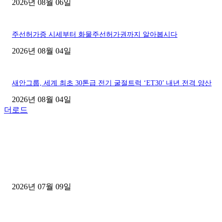
2026년 08월 06일
주선허가증 시세부터 화물주선허가권까지 알아봅시다
2026년 08월 04일
새안그룹, 세계 최초 30톤급 전기 굴절트럭 ‘ET30’ 내년 전격 양산
2026년 08월 04일
더로드
■디젤트럭■ 허가.진행
파주시 1.2톤 카고트럭 용달넘버 구매 완료! 접수까지 신속하게 진행
2026년 07월 09일
용인 고객님 1.2톤 냉동탑차 영업용번호판 계약 완료