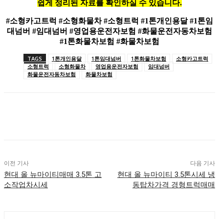
쉽게 정리된 자료를 확인하실 수 있습니다.
#소형카고트럭 #소형화물차 #소형트럭 #1톤개인용달 #1톤임
대넘버 #임대넘버
#영업용운전자보험 #화물운전자동차보험
#1톤화물차보험 #화물차보험
TAGS
1톤개인용달
1톤임대넘버
1톤화물차보험
소형카고트럭
소형트럭
소형화물차
영업용운전자보험
임대넘버
화물운전자동차보험
화물차보험
이전 기사
다음 기사
현대 올 뉴마이티매매 3.5톤 고
현대 올 뉴마이티 3.5톤시세 냉
소작업차시세
동탑차가격 경형트럭매매