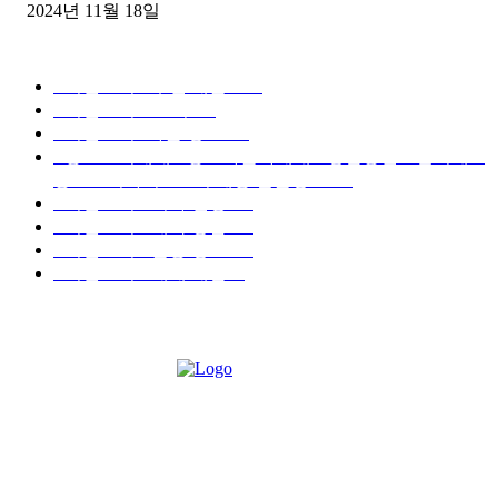
2024년 11월 18일
디젤트럭 카테고리
■디젤트럭■ 추천.매물
1168
■디젤트럭스토리
428
■디젤트럭■화물.정보
188
■중고트럭매매 ■중고화물차매매 ■영업용번호판시세 ■
중고트럭가격 ■소식 제공 알뜰정보
149
■디젤트럭■ 허가.진행
128
■디젤트럭■ 계약.상담
126
■디젤트럭■ 운송.정보
121
■디젤트럭■ 매매.매입
69