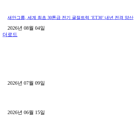
새안그룹, 세계 최초 30톤급 전기 굴절트럭 ‘ET30’ 내년 전격 양산
2026년 08월 04일
더로드
■디젤트럭■ 허가.진행
파주시 1.2톤 카고트럭 용달넘버 구매 완료! 접수까지 신속하게 진행
2026년 07월 09일
용인 고객님 1.2톤 냉동탑차 영업용번호판 계약 완료
2026년 06월 15일
[김해트럭매매] 3.5톤 윙바디에 개별화물넘버 달고 월 고정 지입료 
후기