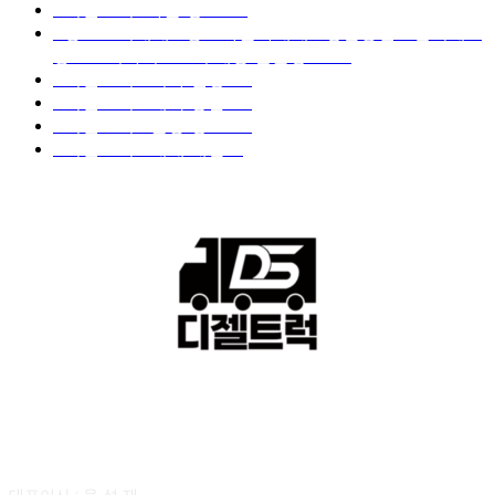
■디젤트럭■화물.정보
188
■중고트럭매매 ■중고화물차매매 ■영업용번호판시세 ■
중고트럭가격 ■소식 제공 알뜰정보
149
■디젤트럭■ 허가.진행
128
■디젤트럭■ 계약.상담
126
■디젤트럭■ 운송.정보
121
■디젤트럭■ 매매.매입
69
회사소개
대표이사 : 육 성 재