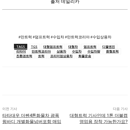
출처 데일리카
#만트럭 #덤프트럭 #수입차 #만트럭코리아 #수입상용차
TAGS
TGS
대형덤프트럭
대형차
덤프트럭
디젤엔진
리타더
만트럭코리아
상용차
수입차
수입차량
중형트럭
친환경트럭
트럭
프리미엄상용차
화물운송
이전 기사
다음 기사
타타대우 더쎈4톤화물차 광폭
대형트럭 기사인데 1톤 더블캡
윙바디 개별화물넘버포함 매입
영업용 장착 가능한가요?