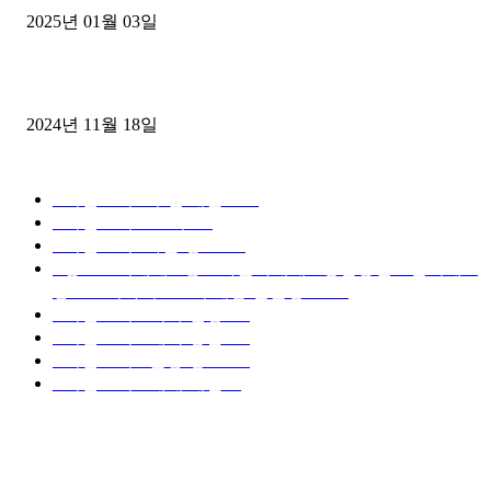
2025년 01월 03일
윙바디 3.5톤트럭+화물개별넘버 동시계약손님, 지입정리 인터뷰
2024년 11월 18일
디젤트럭 카테고리
■디젤트럭■ 추천.매물
1168
■디젤트럭스토리
428
■디젤트럭■화물.정보
188
■중고트럭매매 ■중고화물차매매 ■영업용번호판시세 ■
중고트럭가격 ■소식 제공 알뜰정보
149
■디젤트럭■ 허가.진행
128
■디젤트럭■ 계약.상담
126
■디젤트럭■ 운송.정보
121
■디젤트럭■ 매매.매입
69