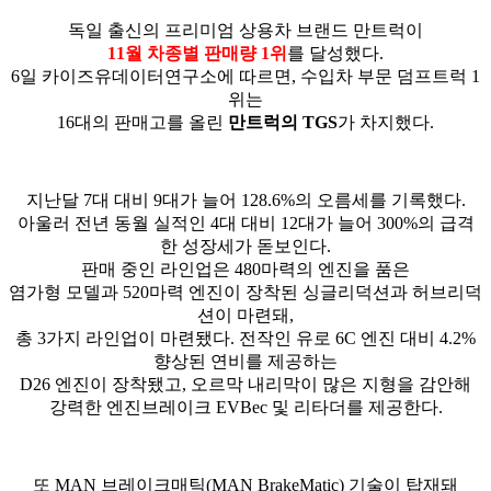
독일 출신의 프리미엄 상용차 브랜드 만트럭이
11월 차종별 판매량 1위
를 달성했다.
6일 카이즈유데이터연구소에 따르면, 수입차 부문 덤프트럭 1
위는
16대의 판매고를 올린
만트럭의 TGS
가 차지했다.
지난달 7대 대비 9대가 늘어 128.6%의 오름세를 기록했다.
아울러 전년 동월 실적인 4대 대비 12대가 늘어 300%의 급격
한 성장세가 돋보인다.
판매 중인 라인업은 480마력의 엔진을 품은
염가형 모델과 520마력 엔진이 장착된 싱글리덕션과 허브리덕
션이 마련돼,
총 3가지 라인업이 마련됐다. 전작인 유로 6C 엔진 대비 4.2%
향상된 연비를 제공하는
D26 엔진이 장착됐고, 오르막 내리막이 많은 지형을 감안해
강력한 엔진브레이크 EVBec 및 리타더를 제공한다.
또 MAN 브레이크매틱(MAN BrakeMatic) 기술이 탑재돼