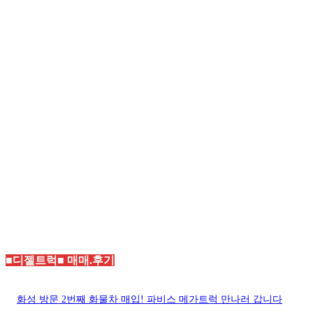
■디젤트럭■ 매매.후기
화성 방문 2번째 화물차 매입! 파비스 메가트럭 만나러 갑니다