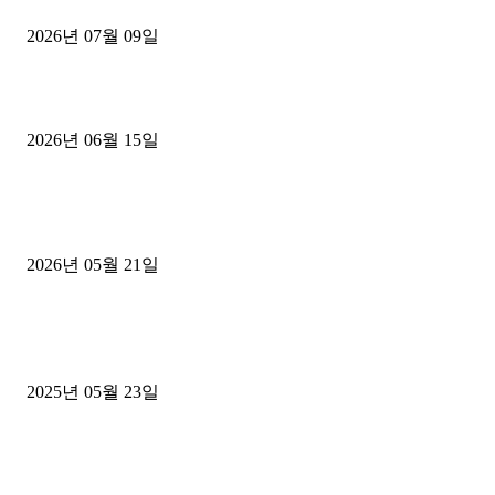
2026년 07월 09일
용인 고객님 1.2톤 냉동탑차 영업용번호판 계약 완료
2026년 06월 15일
[김해트럭매매] 3.5톤 윙바디에 개별화물넘버 달고 월 고정 지입료 
후기
2026년 05월 21일
■트럭기사■ 인생.극장
중고트럭매매 유튜브로 실버버튼? 디젤트럭이 해냈습니다 (감동 실화
2025년 05월 23일
1톤운송업 콜바리 4년동안 하시다가 1톤화물차+영업용넘버가격비교
젤트럭으로 정리!