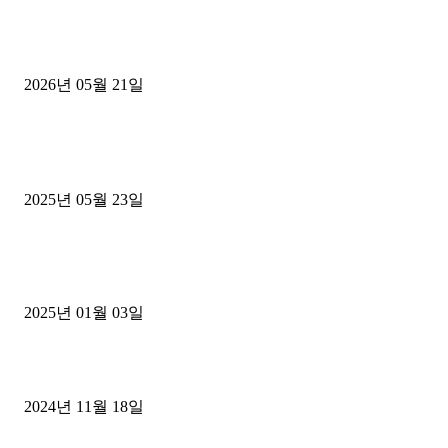
[김해트럭매매] 3.5톤 윙바디에 개별화물넘버 달고 월 고정 지입료 
후기
2026년 05월 21일
■트럭기사■ 인생.극장
중고트럭매매 유튜브로 실버버튼? 디젤트럭이 해냈습니다 (감동 실화
2025년 05월 23일
1톤운송업 콜바리 4년동안 하시다가 1톤화물차+영업용넘버가격비교
젤트럭으로 정리!
2025년 01월 03일
윙바디 3.5톤트럭+화물개별넘버 동시계약손님, 지입정리 인터뷰
2024년 11월 18일
디젤트럭 카테고리