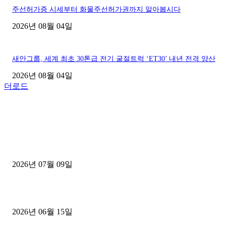
주선허가증 시세부터 화물주선허가권까지 알아봅시다
2026년 08월 04일
새안그룹, 세계 최초 30톤급 전기 굴절트럭 ‘ET30’ 내년 전격 양산
2026년 08월 04일
더로드
■디젤트럭■ 허가.진행
파주시 1.2톤 카고트럭 용달넘버 구매 완료! 접수까지 신속하게 진행
2026년 07월 09일
용인 고객님 1.2톤 냉동탑차 영업용번호판 계약 완료
2026년 06월 15일