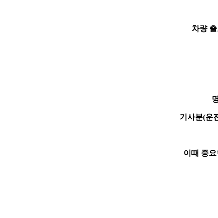
차량 출
기사분(운
이때 중요