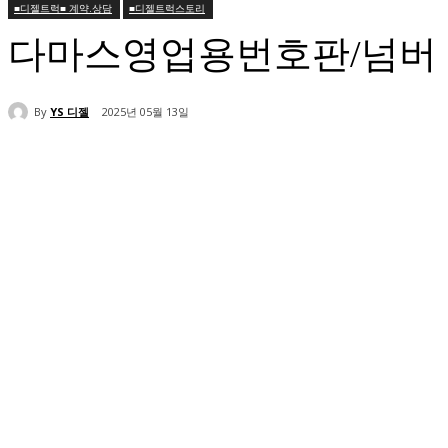
■디젤트럭■ 계약.상담
■디젤트럭스토리
다마스영업용번호판/넘버 구
By
YS 디젤
2025년 05월 13일
공유하다