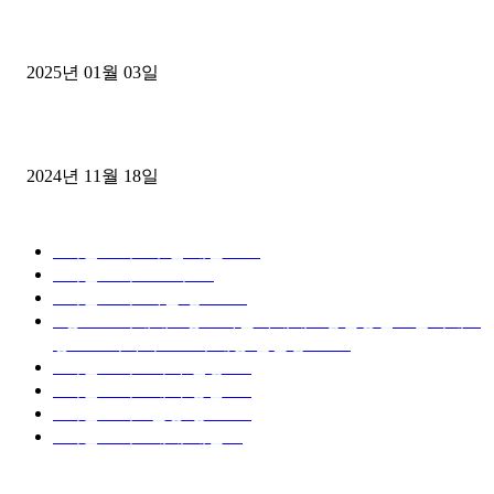
1톤운송업 콜바리 4년동안 하시다가 1톤화물차+영업용넘버가격비교
젤트럭으로 정리!
2025년 01월 03일
윙바디 3.5톤트럭+화물개별넘버 동시계약손님, 지입정리 인터뷰
2024년 11월 18일
디젤트럭 카테고리
■디젤트럭■ 추천.매물
1168
■디젤트럭스토리
428
■디젤트럭■화물.정보
188
■중고트럭매매 ■중고화물차매매 ■영업용번호판시세 ■
중고트럭가격 ■소식 제공 알뜰정보
149
■디젤트럭■ 허가.진행
128
■디젤트럭■ 계약.상담
126
■디젤트럭■ 운송.정보
121
■디젤트럭■ 매매.매입
69