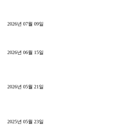
파주시 1.2톤 카고트럭 용달넘버 구매 완료! 접수까지 신속하게 진행
2026년 07월 09일
용인 고객님 1.2톤 냉동탑차 영업용번호판 계약 완료
2026년 06월 15일
[김해트럭매매] 3.5톤 윙바디에 개별화물넘버 달고 월 고정 지입료 
후기
2026년 05월 21일
■트럭기사■ 인생.극장
중고트럭매매 유튜브로 실버버튼? 디젤트럭이 해냈습니다 (감동 실화
2025년 05월 23일