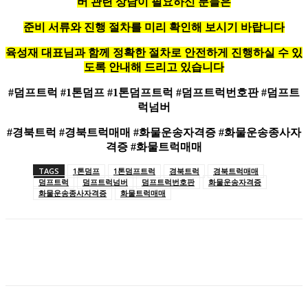
버 관련 상담이 필요하신 분들은
준비 서류와 진행 절차를 미리 확인해 보시기 바랍니다
육성재 대표님과 함께 정확한 절차로 안전하게 진행하실 수 있
도록 안내해 드리고 있습니다
#덤프트럭 #1톤덤프 #1톤덤프트럭 #덤프트럭번호판 #덤프트
럭넘버
#경북트럭 #경북트럭매매 #화물운송자격증 #화물운송종사자
격증 #화물트럭매매
TAGS
1톤덤프
1톤덤프트럭
경북트럭
경북트럭매매
덤프트럭
덤프트럭넘버
덤프트럭번호판
화물운송자격증
화물운송종사자격증
화물트럭매매