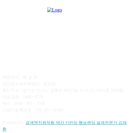
회사소개
대표이사 : 육 성 재
개인정보관리책임자 : 송민영
회사주소 : 경기도 안산시 상록구 해양3로 15 시그니처타워 2020호
대표전화 : 1644 - 9779
팩스 : 0504 - 065 - 7788
사업자등록번호 : 739 - 85 - 02383
카피라이터:
검색엔진최적화 SEO 기반의 웹브랜딩 설계전문가 김재
환